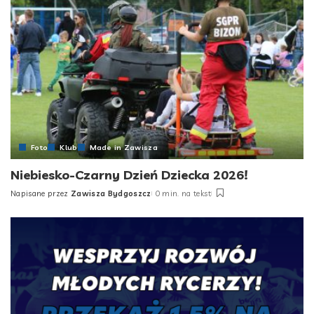
Foto
Klub
Made in Zawisza
Niebiesko-Czarny Dzień Dziecka 2026!
Napisane przez
Zawisza Bydgoszcz
0 min. na tekst
Posted
by