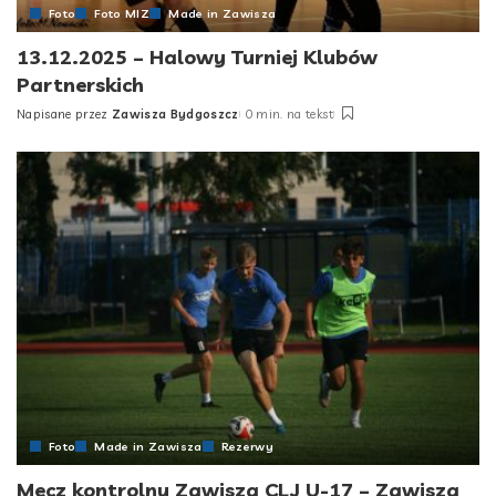
Foto
Foto MIZ
Made in Zawisza
13.12.2025 – Halowy Turniej Klubów
Partnerskich
Napisane przez
Zawisza Bydgoszcz
0 min. na tekst
Posted
by
Foto
Made in Zawisza
Rezerwy
Mecz kontrolny Zawisza CLJ U-17 – Zawisza