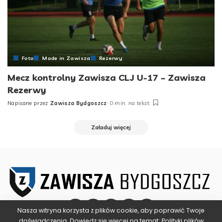
Foto
Made in Zawisza
Rezerwy
Mecz kontrolny Zawisza CLJ U-17 – Zawisza
Rezerwy
Napisane przez
Zawisza Bydgoszcz
0 min. na tekst
Posted
by
Załaduj więcej
Nasza witryna korzysta z plików cookie, aby poprawić Twoje
doświadczenia. Dowiedz się więcej na temat:
Polityki plików