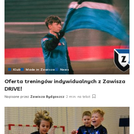
Klub
Made in Zawisza
News
Oferta treningów indywidualnych z Zawisza
DRIVE!
Napisane przez
Zawisza Bydgoszcz
2 min. na tekst
Posted
by