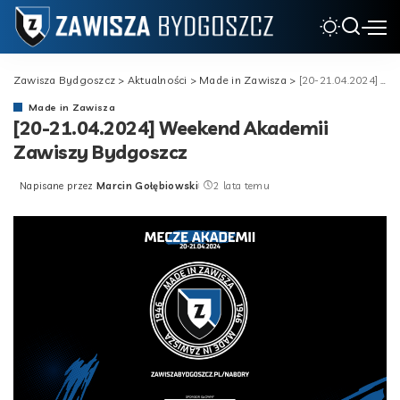
Zawisza Bydgoszcz
>
Aktualności
>
Made in Zawisza
>
[20-21.04.2024] Weekend Akademii Zawiszy Bydgoszcz
Made in Zawisza
[20-21.04.2024] Weekend Akademii
Zawiszy Bydgoszcz
Napisane przez
Marcin Gołębiowski
2 lata temu
Posted
by