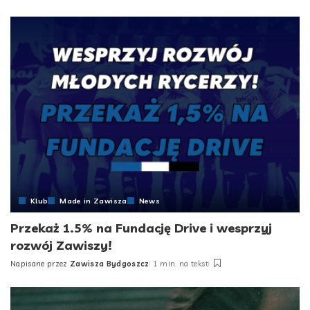
by
Klub
Made in Zawisza
News
Przekaż 1.5% na Fundację Drive i wesprzyj
rozwój Zawiszy!
Napisane przez
Zawisza Bydgoszcz
1 min. na tekst
Posted
by