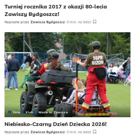
Turniej rocznika 2017 z okazji 80-lecia
Zawiszy Bydgoszcz!
Napisane przez
Zawisza Bydgoszcz
0 min. na tekst
Posted
by
Foto
Klub
Made in Zawisza
Niebiesko-Czarny Dzień Dziecka 2026!
Napisane przez
Zawisza Bydgoszcz
0 min. na tekst
Posted