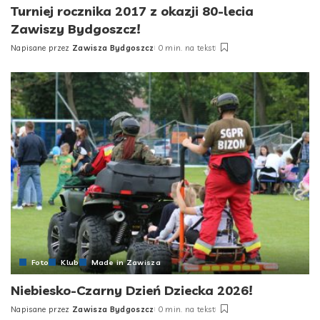
Turniej rocznika 2017 z okazji 80-lecia
Zawiszy Bydgoszcz!
Napisane przez
Zawisza Bydgoszcz
0 min. na tekst
Posted
by
Foto
Klub
Made in Zawisza
Niebiesko-Czarny Dzień Dziecka 2026!
Napisane przez
Zawisza Bydgoszcz
0 min. na tekst
Posted