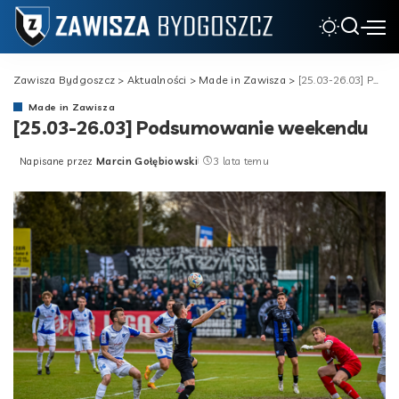
Zawisza Bydgoszcz
>
Aktualności
>
Made in Zawisza
>
[25.03-26.03] Podsumowanie weekendu
Made in Zawisza
[25.03-26.03] Podsumowanie weekendu
Napisane przez
Marcin Gołębiowski
3 lata temu
Posted
by