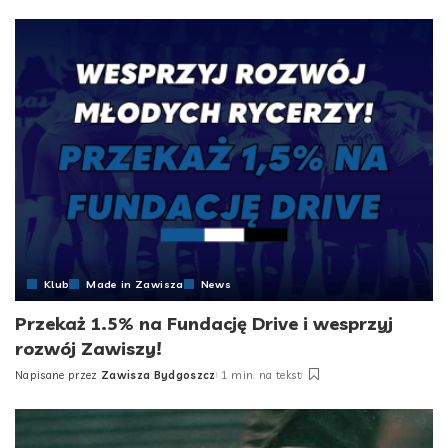
by
Klub
Made in Zawisza
News
Przekaż 1.5% na Fundację Drive i wesprzyj
rozwój Zawiszy!
Napisane przez
Zawisza Bydgoszcz
1 min. na tekst
Posted
by