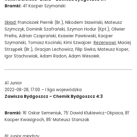
Bramki:
41′ Kacper Szymański
Skład:
Franciszek Piernik (Br.), Nikodem Sławiński, Mateusz
Szymczyk, Dominik Szafrański, Szymon Hodur (Kpt.), Oliwier
Preihs, Adrian Czaprański, Ksawier Pawłowski, Kacper
Szymański, Tomasz Kociński, Kimi Szwajcer.
Rezerwowi:
Maciej
Strzępek (Br.), Gracjan Lechowicz, Filip Siwka, Mateusz Koper,
Igor Stachowiak, Adam Radoń, Adam Wesołek.
A1 Junior
2022-08-28, 17:00 – I liga wojewódzka
Zawisza Bydgoszcz – Chemik Bydgoszcz 4:3
Bramki:
16′ Oskar Semeniuk, 75′ Dawid Klukiewicz-Okpaca, 81′
Kacper Kwasigroch, 85′ Mateusz Starszak
B1 Junior młodszy