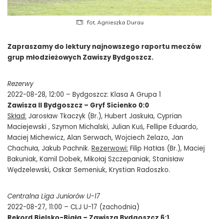
fot. Agnieszka Durau
Zapraszamy do lektury najnowszego raportu meczów
grup młodzieżowych Zawiszy Bydgoszcz.
Rezerwy
2022-08-28, 12:00 – Bydgoszcz: Klasa A Grupa 1
Zawisza II Bydgoszcz – Gryf Sicienko 0:0
Skład:
Jarosław Tkaczyk (Br.), Hubert Jaskuła, Cyprian
Maciejewski , Szymon Michalski, Julian Kuś, Fellipe Eduardo,
Maciej Michewicz, Alan Serwach, Wojciech Żelazo, Jan
Chachuła, Jakub Pachnik.
Rezerwowi:
Filip Hatłas (Br.), Maciej
Bakuniak, Kamil Dobek, Mikołaj Szczepaniak, Stanisław
Wędzelewski, Oskar Semeniuk, Krystian Radoszko.
Centralna Liga Juniorów U-17
2022-08-27, 11:00 – CLJ U-17 (zachodnia)
Rekord Bielsko-Biała – Zawisza Bydgoszcz 6:1