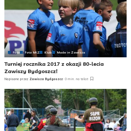
Foto
Foto MIZ
Klub
Made in Zawisza
Turniej rocznika 2017 z okazji 80-lecia
Zawiszy Bydgoszcz!
Napisane przez
Zawisza Bydgoszcz
0 min. na tekst
Posted
by