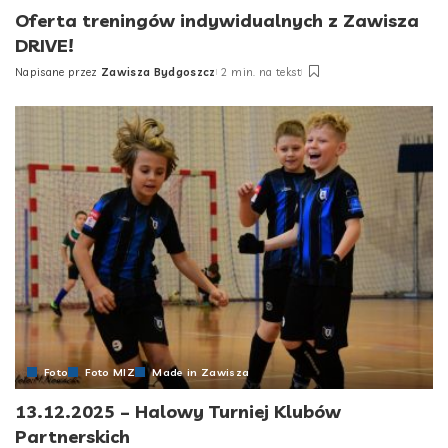
Oferta treningów indywidualnych z Zawisza
DRIVE!
Napisane przez
Zawisza Bydgoszcz
2 min. na tekst
Posted
by
Foto
Foto MIZ
Made in Zawisza
13.12.2025 – Halowy Turniej Klubów
Partnerskich