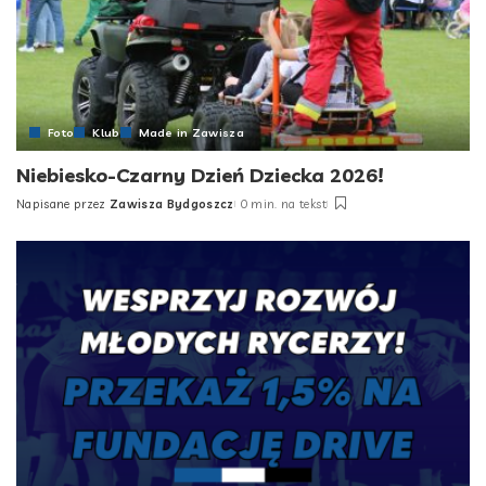
Foto
Klub
Made in Zawisza
Niebiesko-Czarny Dzień Dziecka 2026!
Napisane przez
Zawisza Bydgoszcz
0 min. na tekst
Posted
by