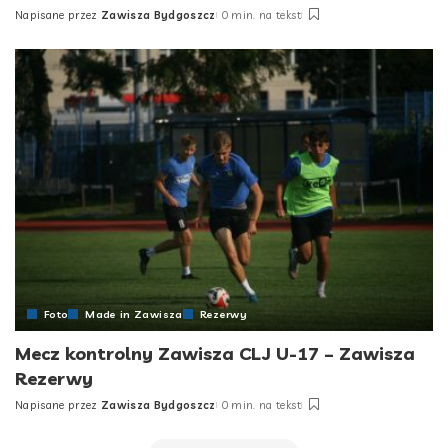
Napisane przez
Zawisza Bydgoszcz
0 min. na tekst
Posted
by
Foto
Made in Zawisza
Rezerwy
Mecz kontrolny Zawisza CLJ U-17 – Zawisza
Rezerwy
Napisane przez
Zawisza Bydgoszcz
0 min. na tekst
Posted
by