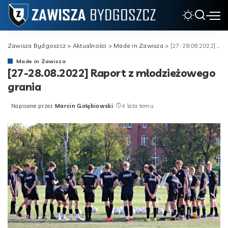
Zawisza Bydgoszcz
>
Aktualności
>
Made in Zawisza
>
[27-28.08.2022] Raport z młodzieżowego grania
Made in Zawisza
[27-28.08.2022] Raport z młodzieżowego
grania
Napisane przez
Marcin Gołębiowski
4 lata temu
Posted
by