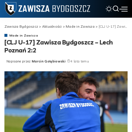
Zawisza Bydgoszcz
>
Aktualności
>
Made in Zawisza
>
[CLJ U-17] Zawisza Bydgoszcz – Lech Poznań 2:2
Made in Zawisza
[CLJ U-17] Zawisza Bydgoszcz – Lech
Poznań 2:2
Napisane przez
Marcin Gołębiowski
4 lata temu
Posted
by