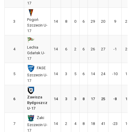
17
Pogoń
3
14
8
0
6
29
20
9
24
Szczecin U-
17
Lechia
4
14
6
2
6
26
27
-1
20
Gdańsk U-
17
FASE
5
14
3
5
6
14
24
-10
14
Szczecin U-
17
Zawisza
6
14
3
3
8
17
25
-8
12
Bydgoszcz
U-17
Żaki
7
14
2
4
8
18
41
-23
10
Szczecin U-
17