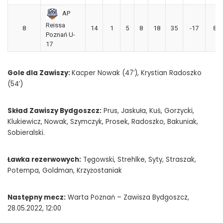
AP
Reissa
8
14
1
5
8
18
35
-17
8
Poznań U-
17
Gole dla Zawiszy:
Kacper Nowak (47′), Krystian Radoszko
(54′)
Skład Zawiszy Bydgoszcz:
Prus, Jaskuła, Kuś, Gorzycki,
Klukiewicz, Nowak, Szymczyk, Prosek, Radoszko, Bakuniak,
Sobieralski.
Ławka rezerwowych:
Tęgowski, Strehlke, Syty, Straszak,
Potempa, Goldman, Krzyżostaniak
Następny mecz:
Warta Poznań – Zawisza Bydgoszcz,
28.05.2022, 12:00