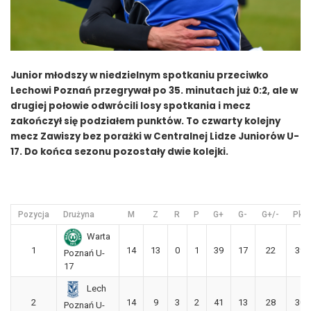
Junior młodszy w niedzielnym spotkaniu przeciwko
Lechowi Poznań przegrywał po 35. minutach już 0:2, ale w
drugiej połowie odwrócili losy spotkania i mecz
zakończył się podziałem punktów. To czwarty kolejny
mecz Zawiszy bez porażki w Centralnej Lidze Juniorów U-
17. Do końca sezonu pozostały dwie kolejki.
Pozycja
Drużyna
M
Z
R
P
G+
G-
G+/-
Pkt
Warta
1
14
13
0
1
39
17
22
39
Poznań U-
17
Lech
2
14
9
3
2
41
13
28
30
Poznań U-