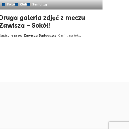
Foto
Klub
Seniorzy
Druga galeria zdjęć z meczu
Zawisza – Sokół!
Napisane przez
Zawisza Bydgoszcz
0 min. na tekst
Posted
by