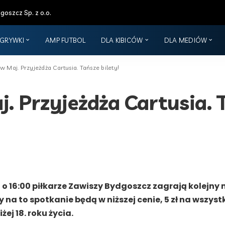
oszcz Sp. z o.o.
GRYWKI
AMP FUTBOL
DLA KIBICÓW
DLA MEDIÓW
 Maj. Przyjeżdża Cartusia. Tańsze bilety!
. Przyjeżdża Cartusia. T
023 o 16:00 piłkarze Zawiszy Bydgoszcz zagrają kolejny
y na to spotkanie będą w niższej cenie, 5 zł na wszys
ej 18. roku życia.