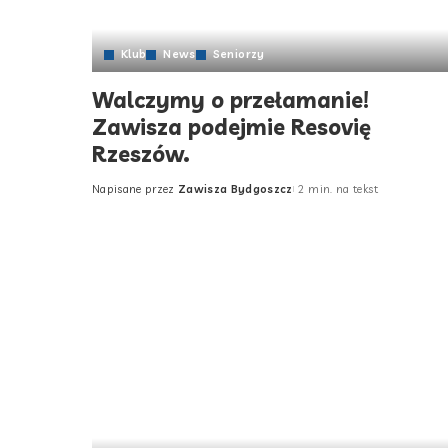
Klub
News
Seniorzy
Walczymy o przełamanie!
Zawisza podejmie Resovię
Rzeszów.
Napisane przez
Zawisza Bydgoszcz
2 min. na tekst
Posted
by