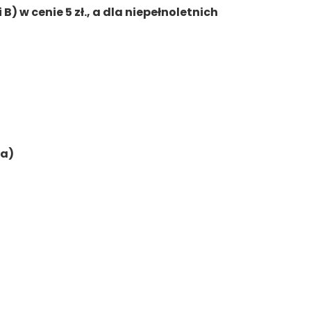
B) w cenie 5 zł., a dla niepełnoletnich
ia)