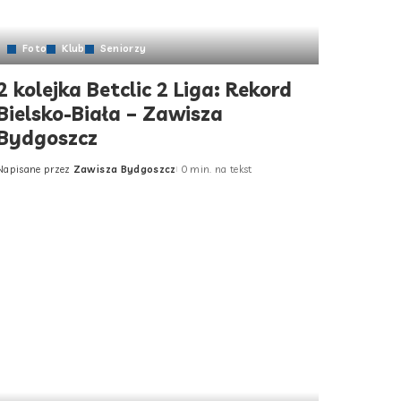
Foto
Klub
Seniorzy
2 kolejka Betclic 2 Liga: Rekord
Bielsko-Biała – Zawisza
Bydgoszcz
Napisane przez
Zawisza Bydgoszcz
0 min. na tekst
Posted
by