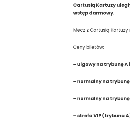
Cartusią Kartuzy uległy
wstęp darmowy.
Mecz z Cartusią Kartuzy r
Ceny biletów:
– ulgowy na trybunę A i
– normalny na trybunę B
– normalny na trybunę A
– strefa VIP (trybuna A)