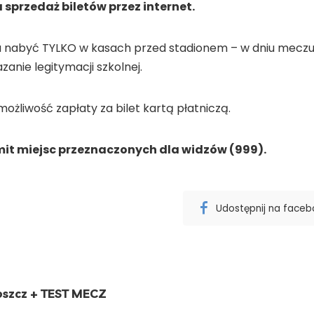
sprzedaż biletów przez internet.
 nabyć TYLKO w kasach przed stadionem – w dniu meczu 
anie legitymacji szkolnej.
żliwość zapłaty za bilet kartą płatniczą.
mit miejsc przeznaczonych dla widzów (999).
Udostępnij na face
oszcz + TEST MECZ