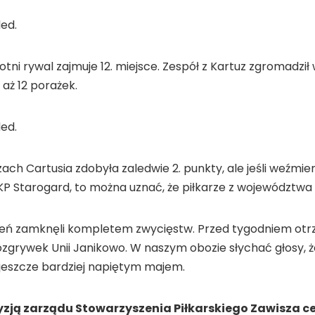
ed.
otni rywal zajmuje 12. miejsce. Zespół z Kartuz zgromadził
 aż 12 porażek.
ed.
ch Cartusia zdobyła zaledwie 2. punkty, ale jeśli weźmi
 KP Starogard, to można uznać, że piłkarze z województwa
cień zamknęli kompletem zwycięstw. Przed tygodniem otrz
zgrywek Unii Janikowo. W naszym obozie słychać głosy, że
 jeszcze bardziej napiętym majem.
zją zarządu Stowarzyszenia Piłkarskiego Zawisza ce