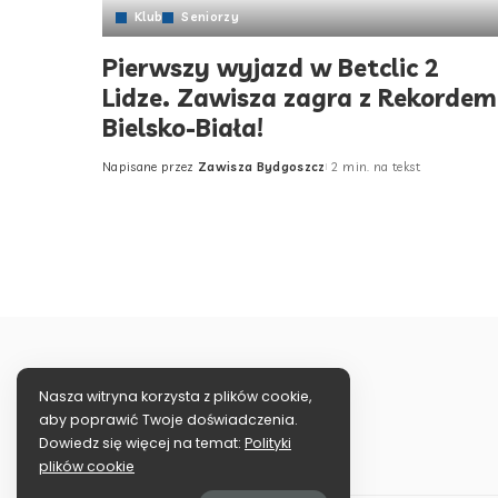
Klub
Seniorzy
Pierwszy wyjazd w Betclic 2
Lidze. Zawisza zagra z Rekordem
Bielsko-Biała!
Napisane przez
Zawisza Bydgoszcz
2 min. na tekst
Posted
by
Nasza witryna korzysta z plików cookie,
aby poprawić Twoje doświadczenia.
Dowiedz się więcej na temat:
Polityki
plików cookie