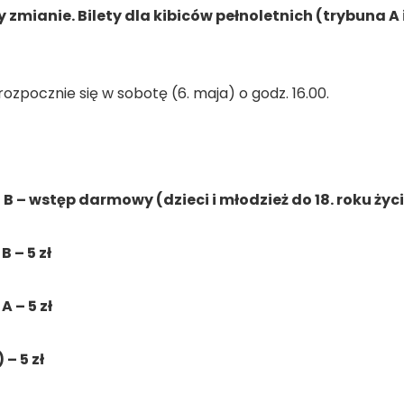
 zmianie. Bilety dla kibiców pełnoletnich (trybuna A i 
ozpocznie się w sobotę (6. maja) o godz. 16.00.
 B – wstęp darmowy (dzieci i młodzież do 18. roku życ
 – 5 zł
 – 5 zł
 – 5 zł