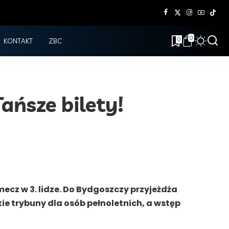
0
0
KONTAKT
ZBC
ańsze bilety!
 mecz w 3. lidze. Do Bydgoszczy przyjeżdża
tkie trybuny dla osób pełnoletnich, a wstęp