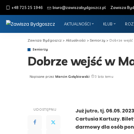
+48 725 25 1946
biuro@zawiszabydgoszcz.pl
Zawisza Bydg
AKTUALNOŚCI
KLUB
ROZ
Zawisza Bydgoszcz
>
Aktualności
>
Seniorzy
>
Dobrze wejść w
Seniorzy
Dobrze wejść w Maj
Napisane przez
Marcin Gołębiowski
3 lata temu
Posted
by
UDOSTĘPNIJ
Już jutro, tj. 06.05. 2
Cartusia Kartuzy. Bilet
darmowy dla osób poniż