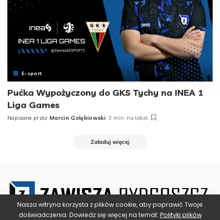
E-sport
Pućka Wypożyczony do GKS Tychy na INEA 1
Liga Games
Napisane przez
Marcin Gołębiowski
3 min. na tekst
Posted
by
Załaduj więcej
Nasza witryna korzysta z plików cookie, aby poprawić Twoje
doświadczenia. Dowiedz się więcej na temat:
Polityki plików