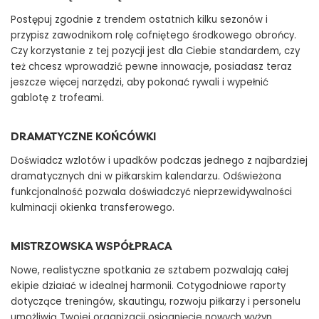
Postępuj zgodnie z trendem ostatnich kilku sezonów i
przypisz zawodnikom rolę cofniętego środkowego obrońcy.
Czy korzystanie z tej pozycji jest dla Ciebie standardem, czy
też chcesz wprowadzić pewne innowacje, posiadasz teraz
jeszcze więcej narzędzi, aby pokonać rywali i wypełnić
gablotę z trofeami.
DRAMATYCZNE KOŃCÓWKI
Doświadcz wzlotów i upadków podczas jednego z najbardziej
dramatycznych dni w piłkarskim kalendarzu. Odświeżona
funkcjonalność pozwala doświadczyć nieprzewidywalności
kulminacji okienka transferowego.
MISTRZOWSKA WSPÓŁPRACA
Nowe, realistyczne spotkania ze sztabem pozwalają całej
ekipie działać w idealnej harmonii. Cotygodniowe raporty
dotyczące treningów, skautingu, rozwoju piłkarzy i personelu
umożliwią Twojej organizacji osiągnięcie nowych wyżyn.