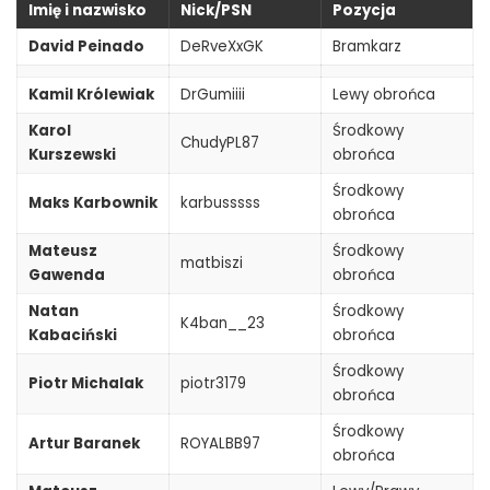
Imię i nazwisko
Nick/PSN
Pozycja
David Peinado
DeRveXxGK
Bramkarz
Kamil Królewiak
DrGumiiii
Lewy obrońca
Karol
Środkowy
ChudyPL87
Kurszewski
obrońca
Środkowy
Maks Karbownik
karbusssss
obrońca
Mateusz
Środkowy
matbiszi
Gawenda
obrońca
Natan
Środkowy
K4ban__23
Kabaciński
obrońca
Środkowy
Piotr Michalak
piotr3179
obrońca
Środkowy
Artur Baranek
ROYALBB97
obrońca