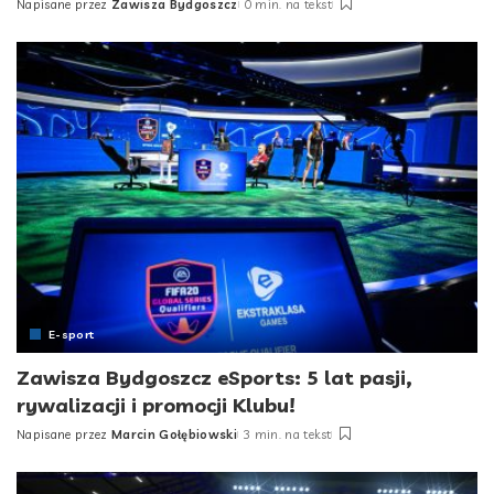
Napisane przez
Zawisza Bydgoszcz
0 min. na tekst
Posted
by
E-sport
Zawisza Bydgoszcz eSports: 5 lat pasji,
rywalizacji i promocji Klubu!
Napisane przez
Marcin Gołębiowski
3 min. na tekst
Posted
by