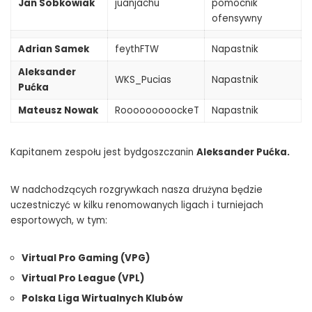
Jan Sobkowiak
juanjachu
pomocnik
ofensywny
Adrian Samek
feythFTW
Napastnik
Aleksander
WKS_Pucias
Napastnik
Pućka
Mateusz Nowak
RooooooooockeT
Napastnik
Kapitanem zespołu jest bydgoszczanin
Aleksander Pućka.
W nadchodzących rozgrywkach nasza drużyna będzie
uczestniczyć w kilku renomowanych ligach i turniejach
esportowych, w tym:
Virtual Pro Gaming (VPG)
Virtual Pro League (VPL)
Polska Liga Wirtualnych Klubów