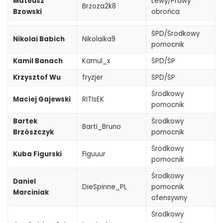
Mateusz
Lewy/Prawy
Brzoza2k8
Bzowski
obrońca
ŚPD/Środkowy
Nikolai Babich
Nikolaika9
pomocnik
Kamil Banach
Kamul_x
ŚPD/ŚP
Krzysztof Wu
fryzjer
ŚPD/ŚP
Środkowy
Maciej Gajewski
RITIsEK
pomocnik
Bartek
Środkowy
Barti_Bruno
Brzószczyk
pomocnik
Środkowy
Kuba Figurski
Figuuur
pomocnik
Środkowy
Daniel
DieSpinne_PL
pomocnik
Marciniak
ofensywny
Środkowy