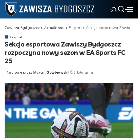
Zawisza Bydgoszcz
>
Aktualności
>
E-sport
>
Sekcja esportowa Zawiszy Bydgoszcz rozpoczyna nowy sezon w EA Sports FC 25
E-sport
Sekcja esportowa Zawiszy Bydgoszcz
rozpoczyna nowy sezon w EA Sports FC
25
Napisane przez
Marcin Gołębiowski
2 lata temu
Posted
by