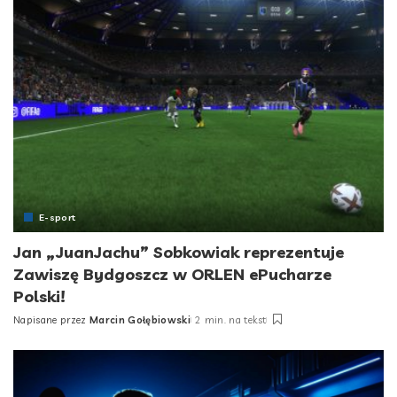
E-sport
Jan „JuanJachu” Sobkowiak reprezentuje
Zawiszę Bydgoszcz w ORLEN ePucharze
Polski!
Napisane przez
Marcin Gołębiowski
2 min. na tekst
Posted
by