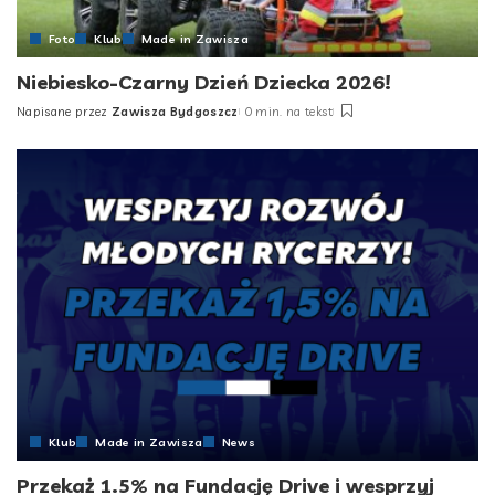
Foto
Klub
Made in Zawisza
Niebiesko-Czarny Dzień Dziecka 2026!
Napisane przez
Zawisza Bydgoszcz
0 min. na tekst
Posted
by
Klub
Made in Zawisza
News
Przekaż 1.5% na Fundację Drive i wesprzyj