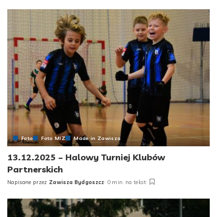
by
Foto
Foto MIZ
Made in Zawisza
13.12.2025 – Halowy Turniej Klubów
Partnerskich
Napisane przez
Zawisza Bydgoszcz
0 min. na tekst
Posted
by