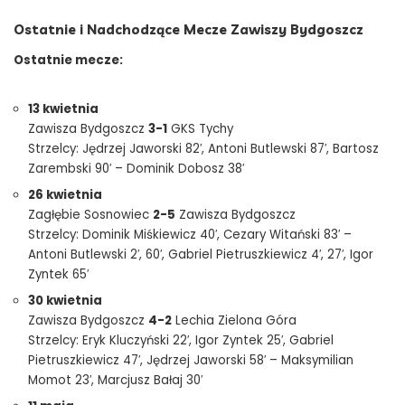
Ostatnie i Nadchodzące Mecze Zawiszy Bydgoszcz
Ostatnie mecze:
13 kwietnia
Zawisza Bydgoszcz
3-1
GKS Tychy
Strzelcy: Jędrzej Jaworski 82′, Antoni Butlewski 87′, Bartosz
Zarembski 90′ – Dominik Dobosz 38′
26 kwietnia
Zagłębie Sosnowiec
2-5
Zawisza Bydgoszcz
Strzelcy: Dominik Miśkiewicz 40′, Cezary Witański 83′ –
Antoni Butlewski 2′, 60′, Gabriel Pietruszkiewicz 4′, 27′, Igor
Zyntek 65′
30 kwietnia
Zawisza Bydgoszcz
4-2
Lechia Zielona Góra
Strzelcy: Eryk Kluczyński 22′, Igor Zyntek 25′, Gabriel
Pietruszkiewicz 47′, Jędrzej Jaworski 58′ – Maksymilian
Momot 23′, Marcjusz Bałaj 30′