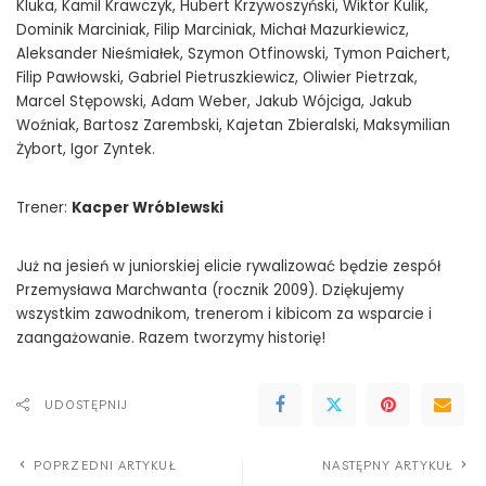
Kluka, Kamil Krawczyk, Hubert Krzywoszyński, Wiktor Kulik,
Dominik Marciniak, Filip Marciniak, Michał Mazurkiewicz,
Aleksander Nieśmiałek, Szymon Otfinowski, Tymon Paichert,
Filip Pawłowski, Gabriel Pietruszkiewicz, Oliwier Pietrzak,
Marcel Stępowski, Adam Weber, Jakub Wójciga, Jakub
Woźniak, Bartosz Zarembski, Kajetan Zbieralski, Maksymilian
Żybort, Igor Zyntek.
Trener:
Kacper Wróblewski
Już na jesień w juniorskiej elicie rywalizować będzie zespół
Przemysława Marchwanta (rocznik 2009). Dziękujemy
wszystkim zawodnikom, trenerom i kibicom za wsparcie i
zaangażowanie. Razem tworzymy historię!
UDOSTĘPNIJ
POPRZEDNI ARTYKUŁ
NASTĘPNY ARTYKUŁ