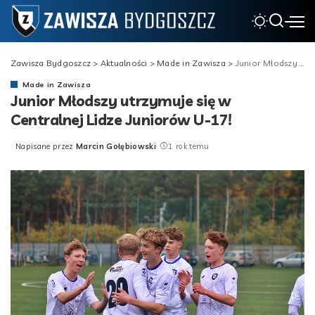
Zawisza Bydgoszcz
>
Aktualności
>
Made in Zawisza
>
Junior Młodszy utrzymuje się w Centralnej Lidze Juniorów U-17!
Made in Zawisza
Junior Młodszy utrzymuje się w
Centralnej Lidze Juniorów U-17!
Napisane przez
Marcin Gołębiowski
1 rok temu
Posted
by