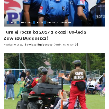
Foto
Foto MIZ
Klub
Made in Zawisza
Turniej rocznika 2017 z okazji 80-lecia
Zawiszy Bydgoszcz!
Napisane przez
Zawisza Bydgoszcz
0 min. na tekst
Posted
by