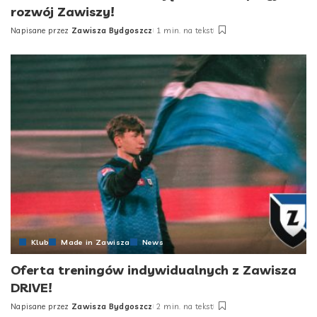
rozwój Zawiszy!
Napisane przez
Zawisza Bydgoszcz
1 min. na tekst
Posted
by
Klub
Made in Zawisza
News
Oferta treningów indywidualnych z Zawisza
DRIVE!
Napisane przez
Zawisza Bydgoszcz
2 min. na tekst
Posted