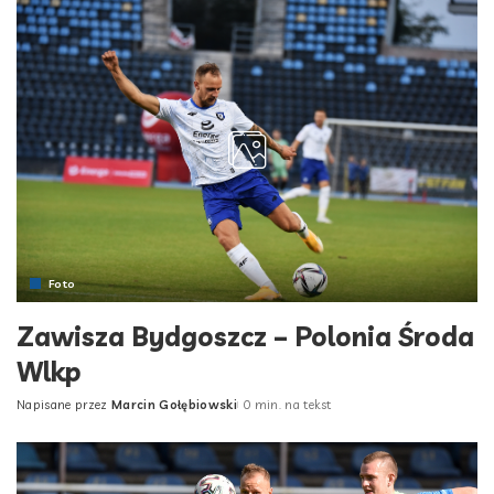
Foto
Zawisza Bydgoszcz – Polonia Środa
Wlkp
Napisane przez
Marcin Gołębiowski
0 min. na tekst
Posted
by