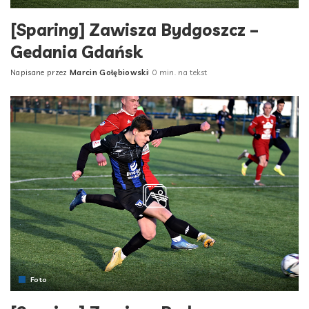
[Sparing] Zawisza Bydgoszcz –
Gedania Gdańsk
Napisane przez
Marcin Gołębiowski
0 min. na tekst
Posted
by
Foto