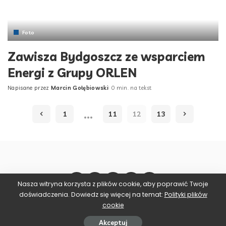
Foto
Zawisza Bydgoszcz ze wsparciem
Energi z Grupy ORLEN
Napisane przez
Marcin Gołębiowski
0 min. na tekst
Posted
by
…
1
11
12
13
Nasza witryna korzysta z plików cookie, aby poprawić Twoje
doświadczenia. Dowiedz się więcej na temat:
Polityki plików
cookie
©2025 ZAWISZA BYDGOSZCZ
Akceptuj