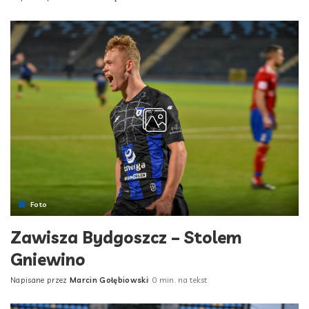
Posted
by
Foto
Zawisza Bydgoszcz – Stolem
Gniewino
Napisane przez
Marcin Gołębiowski
0 min. na tekst
Posted
by