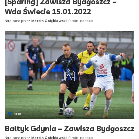
[Sparing] Zawisza Bydgoszcz –
Wda Świecie 15.01.2022
Napisane przez
Marcin Gołębiowski
0 min. na tekst
Posted
by
Foto
Bałtyk Gdynia – Zawisza Bydgoszcz
Napisane przez
Marcin Gołębiowski
0 min. na tekst