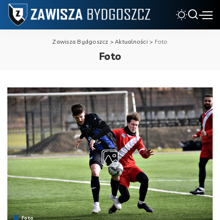
Zawisza Bydgoszcz
>
Aktualności
>
Foto
Foto
Foto