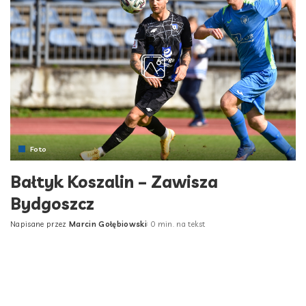
Foto
Bałtyk Koszalin – Zawisza
Bydgoszcz
Napisane przez
Marcin Gołębiowski
0 min. na tekst
Posted
by