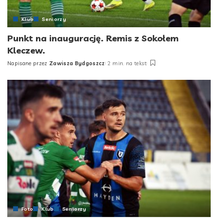
Klub
Seniorzy
Punkt na inaugurację. Remis z Sokołem
Kleczew.
Napisane przez
Zawisza Bydgoszcz
2 min. na tekst
Posted
by
Foto
Klub
Seniorzy