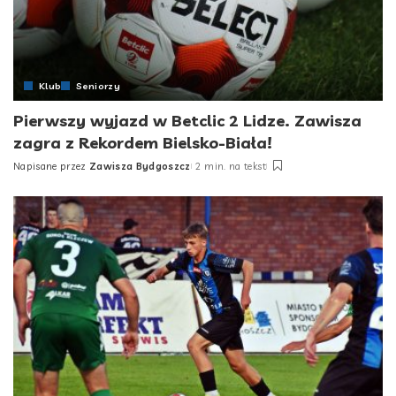
Klub
Seniorzy
Pierwszy wyjazd w Betclic 2 Lidze. Zawisza
zagra z Rekordem Bielsko-Biała!
Napisane przez
Zawisza Bydgoszcz
2 min. na tekst
Posted
by