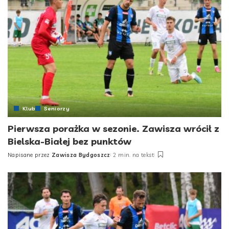
Klub
Seniorzy
Pierwsza porażka w sezonie. Zawisza wrócił z
Bielska-Białej bez punktów
Napisane przez
Zawisza Bydgoszcz
2 min. na tekst
Posted
by