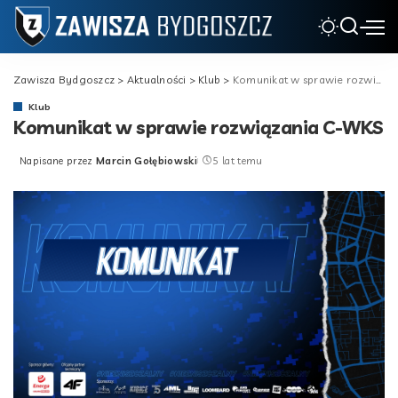
Zawisza Bydgoszcz
>
Aktualności
>
Klub
>
Komunikat w sprawie rozwiązania C-WKS
Klub
Komunikat w sprawie rozwiązania C-WKS
Napisane przez
Marcin Gołębiowski
5 lat temu
Posted
by