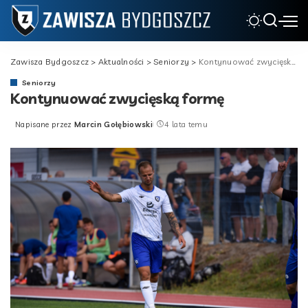
Zawisza Bydgoszcz
>
Aktualności
>
Seniorzy
>
Kontynuować zwycięską formę
Seniorzy
Kontynuować zwycięską formę
Napisane przez
Marcin Gołębiowski
4 lata temu
Posted
by