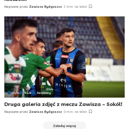
Napisane przez
Zawisza Bydgoszcz
2 min. na tekst
Posted
by
Foto
Klub
Seniorzy
Druga galeria zdjęć z meczu Zawisza – Sokół!
Napisane przez
Zawisza Bydgoszcz
0 min. na tekst
Posted
by
Załaduj więcej