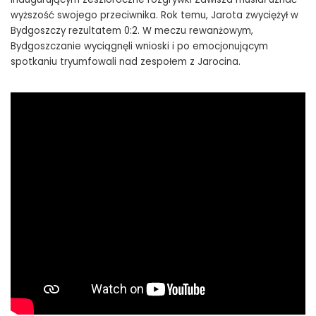
wyższość swojego przeciwnika. Rok temu, Jarota zwyciężył w
Bydgoszczy rezultatem 0:2. W meczu rewanżowym,
Bydgoszczanie wyciągnęli wnioski i po emocjonującym
spotkaniu tryumfowali nad zespołem z Jarocina.