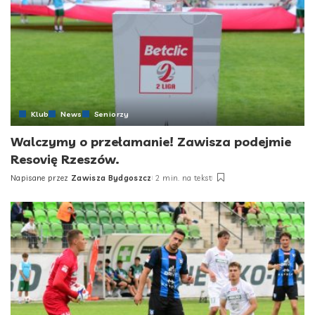
Klub
News
Seniorzy
Walczymy o przełamanie! Zawisza podejmie
Resovię Rzeszów.
Napisane przez
Zawisza Bydgoszcz
2 min. na tekst
Posted
by