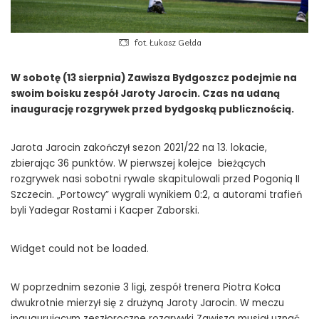
fot. Łukasz Gełda
W sobotę (13 sierpnia) Zawisza Bydgoszcz podejmie na
swoim boisku zespół Jaroty Jarocin. Czas na udaną
inaugurację rozgrywek przed bydgoską publicznością.
Jarota Jarocin zakończył sezon 2021/22 na 13. lokacie,
zbierając 36 punktów. W pierwszej kolejce bieżących
rozgrywek nasi sobotni rywale skapitulowali przed Pogonią II
Szczecin. „Portowcy” wygrali wynikiem 0:2, a autorami trafień
byli Yadegar Rostami i Kacper Zaborski.
Widget could not be loaded.
W poprzednim sezonie 3 ligi, zespół trenera Piotra Kołca
dwukrotnie mierzył się z drużyną Jaroty Jarocin. W meczu
inaugurującym zeszłoroczne rozgrywki Zawisza musiał uznać