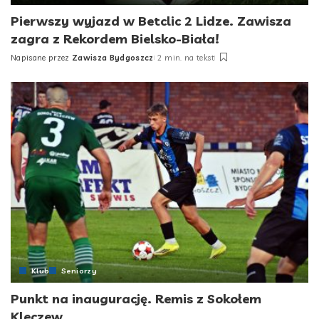
Pierwszy wyjazd w Betclic 2 Lidze. Zawisza
zagra z Rekordem Bielsko-Biała!
Napisane przez
Zawisza Bydgoszcz
2 min. na tekst
Posted
by
Klub
Seniorzy
Punkt na inaugurację. Remis z Sokołem
Kleczew.