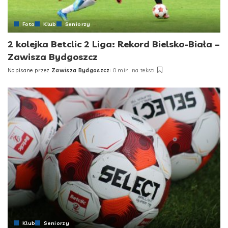
Foto
Klub
Seniorzy
2 kolejka Betclic 2 Liga: Rekord Bielsko-Biała –
Zawisza Bydgoszcz
Napisane przez
Zawisza Bydgoszcz
0 min. na tekst
Posted
by
Klub
Seniorzy