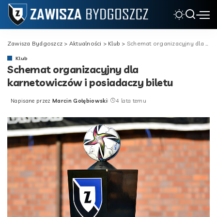
Zawisza Bydgoszcz
>
Aktualności
>
Klub
>
Schemat organizacyjny dla karnetowiczów i posiadaczy biletu
Klub
Schemat organizacyjny dla
karnetowiczów i posiadaczy biletu
Napisane przez
Marcin Gołębiowski
4 lata temu
Posted
by