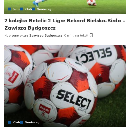
Foto
Klub
Seniorzy
2 kolejka Betclic 2 Liga: Rekord Bielsko-Biała –
Zawisza Bydgoszcz
Napisane przez
Zawisza Bydgoszcz
0 min. na tekst
Posted
by
Klub
Seniorzy