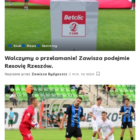
Klub
News
Seniorzy
Walczymy o przełamanie! Zawisza podejmie
Resovię Rzeszów.
Napisane przez
Zawisza Bydgoszcz
2 min. na tekst
Posted
by