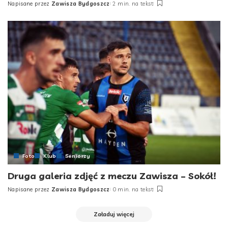
Napisane przez
Zawisza Bydgoszcz
2 min. na tekst
Posted
by
Foto
Klub
Seniorzy
Druga galeria zdjęć z meczu Zawisza – Sokół!
Napisane przez
Zawisza Bydgoszcz
0 min. na tekst
Posted
by
Załaduj więcej