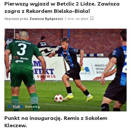
Pierwszy wyjazd w Betclic 2 Lidze. Zawisza
zagra z Rekordem Bielsko-Biała!
Napisane przez
Zawisza Bydgoszcz
2 min. na tekst
Posted
by
Klub
Seniorzy
Punkt na inaugurację. Remis z Sokołem
Kleczew.