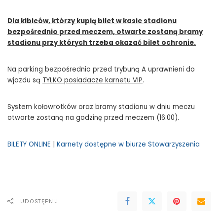
Dla kibiców, którzy kupią bilet w kasie stadionu
bezpośrednio przed meczem, otwarte zostaną bramy
stadionu przy których trzeba okazać bilet ochronie.
Na parking bezpośrednio przed trybuną A uprawnieni do
wjazdu są
TYLKO posiadacze karnetu VIP
.
System kołowrotków oraz bramy stadionu w dniu meczu
otwarte zostaną na godzinę przed meczem (16:00).
BILETY ONLINE
|
Karnety dostępne w biurze Stowarzyszenia
UDOSTĘPNIJ