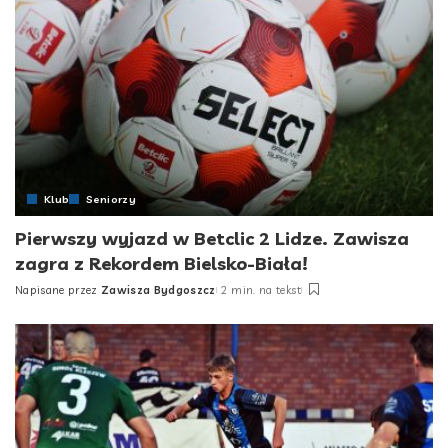
Klub
Seniorzy
Pierwszy wyjazd w Betclic 2 Lidze. Zawisza
zagra z Rekordem Bielsko-Biała!
Napisane przez
Zawisza Bydgoszcz
2 min. na tekst
Posted
by