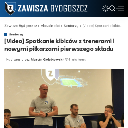
Zawisza Bydgoszcz
>
Aktualności
>
Seniorzy
>
[Video] Spotkanie kibiców z trenerami i nowymi piłkarzami pierwszego składu
Seniorzy
[Video] Spotkanie kibiców z trenerami i
nowymi piłkarzami pierwszego składu
Napisane przez
Marcin Gołębiowski
4 lata temu
Posted
by