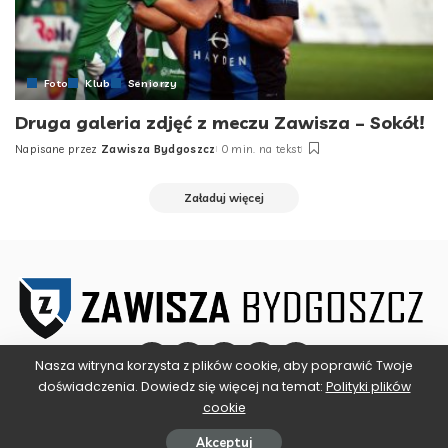
Foto
Klub
Seniorzy
Druga galeria zdjęć z meczu Zawisza – Sokół!
Napisane przez
Zawisza Bydgoszcz
0 min. na tekst
Posted
by
Załaduj więcej
Nasza witryna korzysta z plików cookie, aby poprawić Twoje
doświadczenia. Dowiedz się więcej na temat:
Polityki plików
cookie
©2025 ZAWISZA BYDGOSZCZ
Akceptuj