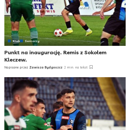
Klub
Seniorzy
Punkt na inaugurację. Remis z Sokołem
Kleczew.
Napisane przez
Zawisza Bydgoszcz
2 min. na tekst
Posted
by