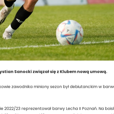
rystian Sanocki związał się z Klubem nową umową.
owie zawodnika miniony sezon był debiutanckim w barwac
e 2022/23 reprezentował barwy Lecha II Poznań. Na boiskac