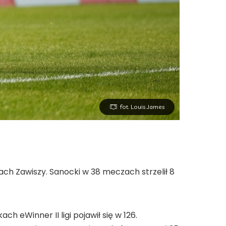
fot. Louis James
h Zawiszy. Sanocki w 38 meczach strzelił 8
h eWinner II ligi pojawił się w 126.