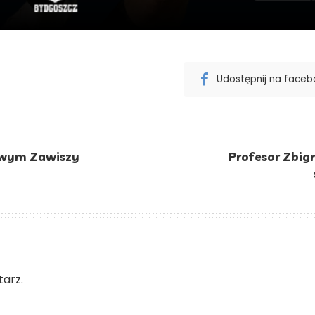
Udostępnij na face
iowym Zawiszy
Profesor Zbig
arz.