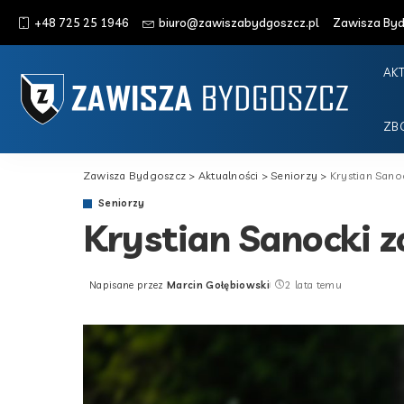
+48 725 25 1946
biuro@zawiszabydgoszcz.pl
Zawisza Bydg
AK
ZB
Zawisza Bydgoszcz
>
Aktualności
>
Seniorzy
>
Krystian Sano
Seniorzy
Krystian Sanocki z
Napisane przez
Marcin Gołębiowski
2 lata temu
Posted
by