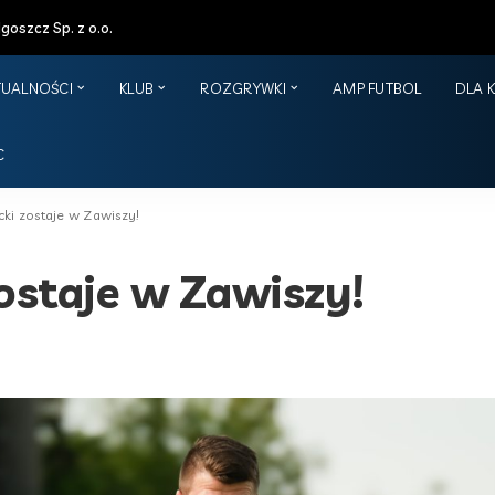
oszcz Sp. z o.o.
TUALNOŚCI
KLUB
ROZGRYWKI
AMP FUTBOL
DLA 
C
cki zostaje w Zawiszy!
ostaje w Zawiszy!