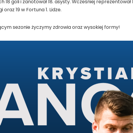
ch 18 goli i zanotował 18. asysty. Wcześniej reprezentowa
 oraz 19 w Fortuna 1. Lidze.
cym sezonie życzymy zdrowia oraz wysokiej formy!