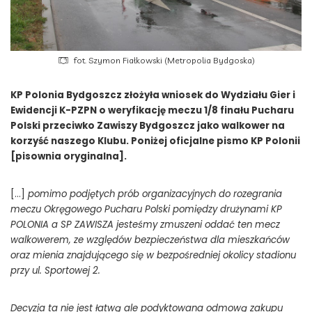
fot. Szymon Fiałkowski (Metropolia Bydgoska)
KP Polonia Bydgoszcz złożyła wniosek do Wydziału Gier i
Ewidencji K-PZPN o weryfikację meczu 1/8 finału Pucharu
Polski przeciwko Zawiszy Bydgoszcz jako walkower na
korzyść naszego Klubu. Poniżej oficjalne pismo KP Polonii
[pisownia oryginalna].
[…]
pomimo podjętych prób organizacyjnych do rozegrania
meczu Okręgowego Pucharu Polski pomiędzy drużynami KP
POLONIA a SP ZAWISZA jesteśmy zmuszeni oddać ten mecz
walkowerem, ze względów bezpieczeństwa dla mieszkańców
oraz mienia znajdującego się w bezpośredniej okolicy stadionu
przy ul. Sportowej 2.
Decyzja ta nie jest łatwą ale podyktowana odmową zakupu