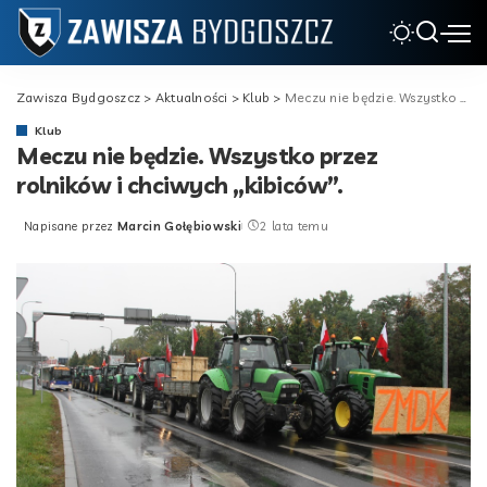
Zawisza Bydgoszcz
>
Aktualności
>
Klub
>
Meczu nie będzie. Wszystko przez rolników i chciwych „kibiców”.
Klub
Meczu nie będzie. Wszystko przez
rolników i chciwych „kibiców”.
Napisane przez
Marcin Gołębiowski
2 lata temu
Posted
by