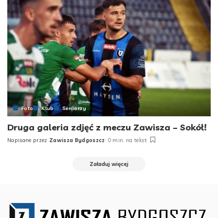
Foto
Klub
Seniorzy
Druga galeria zdjęć z meczu Zawisza – Sokół!
Napisane przez
Zawisza Bydgoszcz
0 min. na tekst
Posted
by
Załaduj więcej