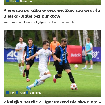
Klub
Seniorzy
Pierwsza porażka w sezonie. Zawisza wrócił z
Bielska-Białej bez punktów
Napisane przez
Zawisza Bydgoszcz
2 min. na tekst
Posted
by
Foto
Klub
Seniorzy
2 kolejka Betclic 2 Liga: Rekord Bielsko-Biała –