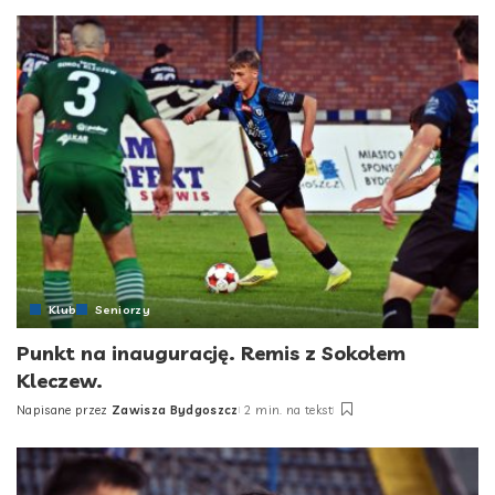
by
Klub
Seniorzy
Punkt na inaugurację. Remis z Sokołem
Kleczew.
Napisane przez
Zawisza Bydgoszcz
2 min. na tekst
Posted
by