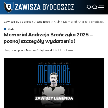
Zawisza Bydgoszcz
>
Aktualności
>
Klub
>
Memoriał Andrzeja Brończyka 2025 – poznaj szczegóły wydarzenia!
Klub
Memoriał Andrzeja Brończyka 2025 –
poznaj szczegóły wydarzenia!
Napisane przez
Marcin Gołębiowski
2 lata temu
Posted
by