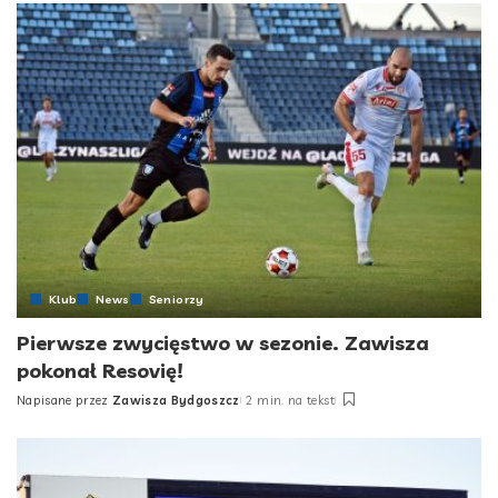
Klub
News
Seniorzy
Pierwsze zwycięstwo w sezonie. Zawisza
pokonał Resovię!
Napisane przez
Zawisza Bydgoszcz
2 min. na tekst
Posted
by