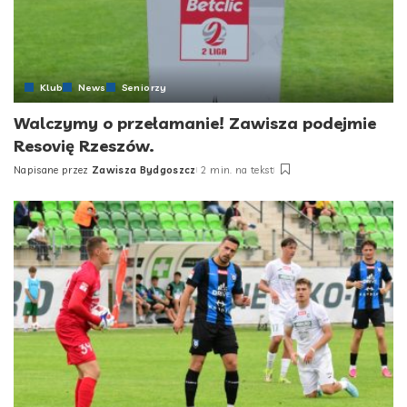
Klub
News
Seniorzy
Walczymy o przełamanie! Zawisza podejmie
Resovię Rzeszów.
Napisane przez
Zawisza Bydgoszcz
2 min. na tekst
Posted
by