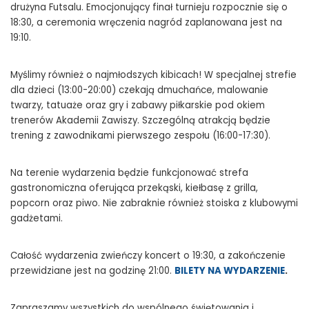
drużyna Futsalu. Emocjonujący finał turnieju rozpocznie się o
18:30, a ceremonia wręczenia nagród zaplanowana jest na
19:10.
Myślimy również o najmłodszych kibicach! W specjalnej strefie
dla dzieci (13:00-20:00) czekają dmuchańce, malowanie
twarzy, tatuaże oraz gry i zabawy piłkarskie pod okiem
trenerów Akademii Zawiszy. Szczególną atrakcją będzie
trening z zawodnikami pierwszego zespołu (16:00-17:30).
Na terenie wydarzenia będzie funkcjonować strefa
gastronomiczna oferująca przekąski, kiełbasę z grilla,
popcorn oraz piwo. Nie zabraknie również stoiska z klubowymi
gadżetami.
Całość wydarzenia zwieńczy koncert o 19:30, a zakończenie
przewidziane jest na godzinę 21:00.
BILETY NA WYDARZENIE
.
Zapraszamy wszystkich do wspólnego świętowania i