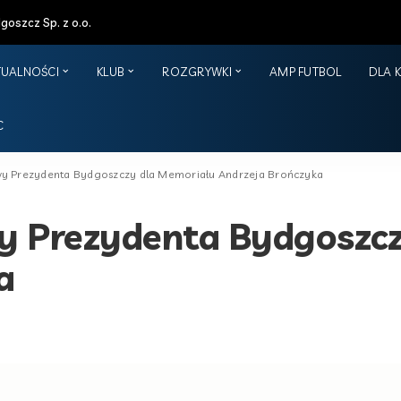
oszcz Sp. z o.o.
TUALNOŚCI
KLUB
ROZGRYWKI
AMP FUTBOL
DLA 
C
y Prezydenta Bydgoszczy dla Memoriału Andrzeja Brończyka
y Prezydenta Bydgoszcz
a