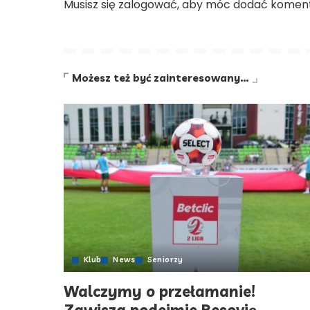
Musisz się
zalogować
, aby móc dodać koment
Możesz też być zainteresowany…
Klub
News
Seniorzy
Walczymy o przełamanie!