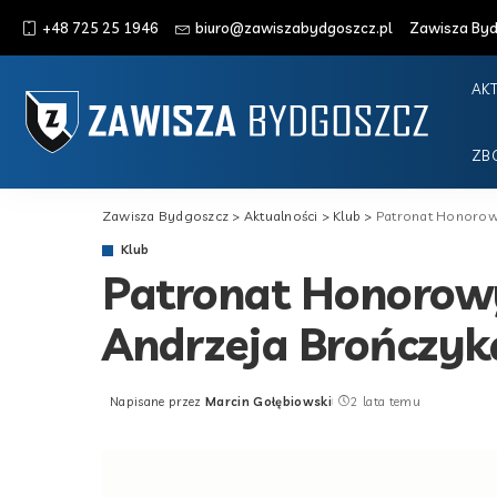
+48 725 25 1946
biuro@zawiszabydgoszcz.pl
Zawisza Bydg
AK
ZB
Zawisza Bydgoszcz
>
Aktualności
>
Klub
>
Patronat Honorow
Klub
Patronat Honorow
Andrzeja Brończyk
Napisane przez
Marcin Gołębiowski
2 lata temu
Posted
by