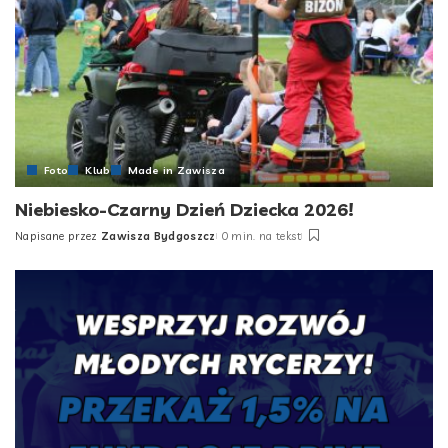
Foto
Klub
Made in Zawisza
Niebiesko-Czarny Dzień Dziecka 2026!
Napisane przez
Zawisza Bydgoszcz
0 min. na tekst
Posted
by