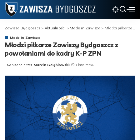
Zawisza Bydgoszcz
>
Aktualności
>
Made in Zawisza
>
Młodzi piłkarze Zawiszy Bydgoszcz z powołaniami do kadry K-P ZPN
Made in Zawisza
Młodzi piłkarze Zawiszy Bydgoszcz z
powołaniami do kadry K-P ZPN
Napisane przez
Marcin Gołębiowski
3 lata temu
Posted
by