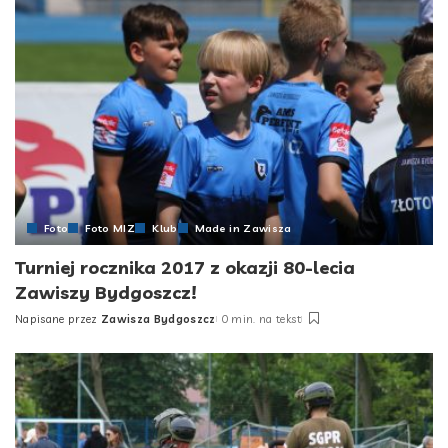
Foto
Foto MIZ
Klub
Made in Zawisza
Turniej rocznika 2017 z okazji 80-lecia
Zawiszy Bydgoszcz!
Napisane przez
Zawisza Bydgoszcz
0 min. na tekst
Posted
by