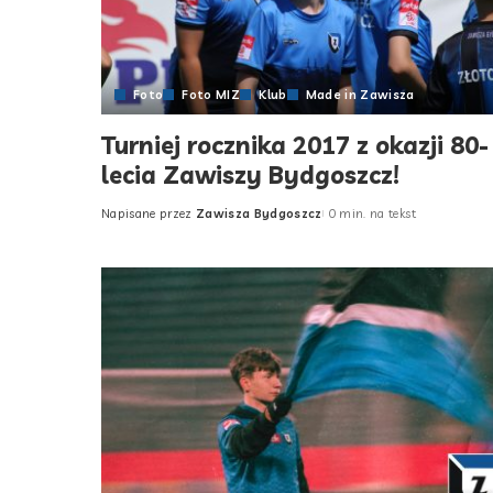
Foto
Foto MIZ
Klub
Made in Zawisza
Turniej rocznika 2017 z okazji 80-
lecia Zawiszy Bydgoszcz!
Napisane przez
Zawisza Bydgoszcz
0 min. na tekst
Posted
by