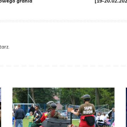
żowego grania
[19-20.02.20
arz.