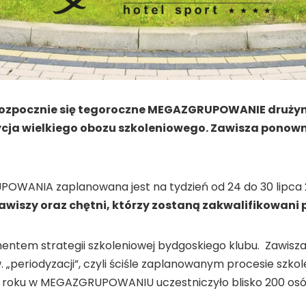
) rozpocznie się tegoroczne MEGAZGRUPOWANIE druży
ycja wielkiego obozu szkoleniowego. Zawisza ponowni
OWANIA zaplanowana jest na tydzień od 24 do 30 lipca 
wiszy oraz chętni, którzy zostaną zakwalifikowani p
mentem strategii szkoleniowej bydgoskiego klubu. Zawisza
. „periodyzacji”, czyli ściśle zaplanowanym procesie sz
roku w MEGAZGRUPOWANIU uczestniczyło blisko 200 osób