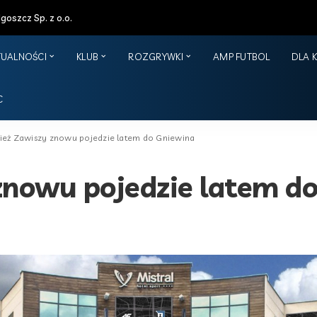
oszcz Sp. z o.o.
TUALNOŚCI
KLUB
ROZGRYWKI
AMP FUTBOL
DLA 
C
ież Zawiszy znowu pojedzie latem do Gniewina
znowu pojedzie latem d