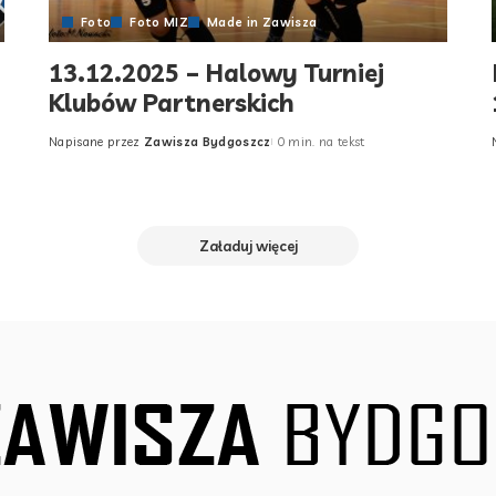
Foto
Foto MIZ
Made in Zawisza
13.12.2025 – Halowy Turniej
Klubów Partnerskich
Napisane przez
Zawisza Bydgoszcz
0 min. na tekst
Posted
by
Załaduj więcej