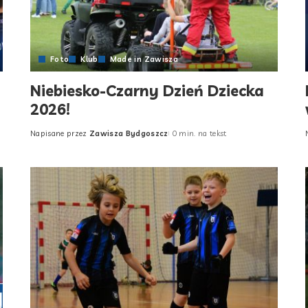
Foto
Klub
Made in Zawisza
Niebiesko-Czarny Dzień Dziecka
2026!
Napisane przez
Zawisza Bydgoszcz
0 min. na tekst
Posted
by