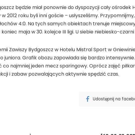
szcz będzie miał ponownie do dyspozycji cały ośrodek H
 2012 roku byli inni goście – usłyszeliśmy. Przypomnijmy, 
Włochów 4:0. Na tych samych obiektach trenuje miejscowy
oniec maja w 30. kolejce III ligi. U siebie niebiesko-czarn
i Zawiszy Bydgoszcz w Hotelu Mistral Sport w Gniewinie r
do juniora. Grafik obozu zapowiada się bardzo intensywni
 co najmniej jeden mecz sparingowy. Oprócz zajęć piłkar
akcji i zabaw pozwalających aktywnie spędzić czas.
Udostępnij na face