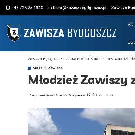
+48 725 25 1946
biuro@zawiszabydgoszcz.pl
Zawisza Bydg
AK
ZB
Zawisza Bydgoszcz
>
Aktualności
>
Made in Zawisza
>
Młodz
Made in Zawisza
Młodzież Zawiszy 
Napisane przez
Marcin Gołębiowski
4 lata temu
Posted
by