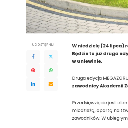
UDOSTĘPNIJ
W niedzielę (24 lipca
Będzie to już druga ed
w Gniewinie.
Druga edycja MEGAZGRUP
zawodnicy Akademii Za
Przedsięwzięcie jest ele
młodzieżą, opartą na tzw
zawodników. W ubiegłym 