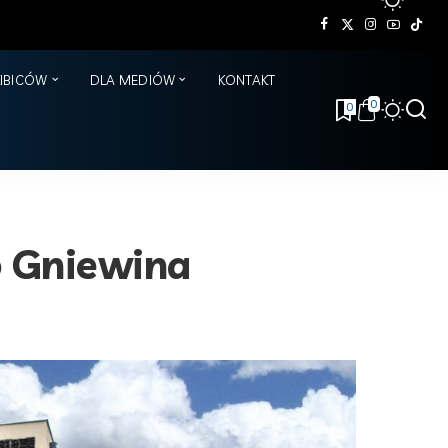
KIBICÓW
DLA MEDIÓW
KONTAKT
0
0
o Gniewina