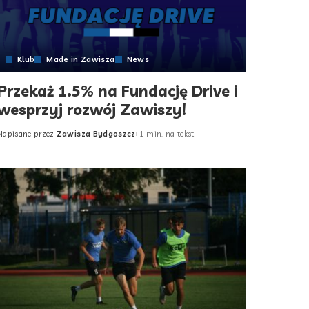
Klub
Made in Zawisza
News
Przekaż 1.5% na Fundację Drive i
wesprzyj rozwój Zawiszy!
Napisane przez
Zawisza Bydgoszcz
1 min. na tekst
Posted
by