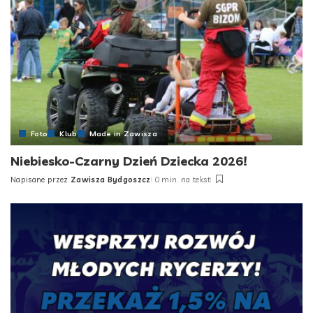
Foto
Klub
Made in Zawisza
Niebiesko-Czarny Dzień Dziecka 2026!
Napisane przez
Zawisza Bydgoszcz
0 min. na tekst
Posted
by