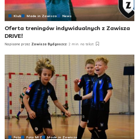
Klub
Made in Zawisza
News
Oferta treningów indywidualnych z Zawisza
DRIVE!
Napisane przez
Zawisza Bydgoszcz
2 min. na tekst
Posted
by
Foto
Foto MIZ
Made in Zawisza