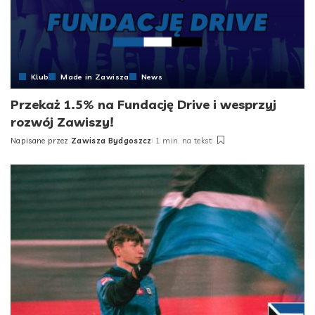
Klub
Made in Zawisza
News
Przekaż 1.5% na Fundację Drive i wesprzyj
rozwój Zawiszy!
Napisane przez
Zawisza Bydgoszcz
1 min. na tekst
Posted
by