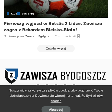
Klub
Seniorzy
Pierwszy wyjazd w Betclic 2 Lidze. Zawisza
zagra z Rekordem Bielsko-Biała!
Napisane przez
Zawisza Bydgoszcz
2 min. na tekst
Posted
by
Załaduj więcej
Nasza witryna korzysta z plików cookie, aby poprawić Twoje
doświadczenia. Dowiedz się więcej na temat:
Polityki plików
cookie
©2025 ZAWISZA BYDGOSZCZ
Akceptuj