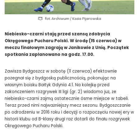
fot. Archiwum / Kasia Pijarowska
Niebiesko-czarni stają przed szansą zdobycia
Okręgowego Pucharu Polski. W środę (15 czerwca) w
meczu finałowym zagrają w Janikowie z Unią. Początek
spotkania zaplanowano na godz. 17.00.
Zawisza Bydgoszcz w sobotę (11 czerwca) efektownie
pożegnał się z bydgoską publicznością, pokonując na
własnym boisku Bałtyk Gdynia 4:1. Na kolejkę przed
zakończeniem rozgrywek III ligi (gr. 2) wiadomo już, że
niebiesko-czarni zajmą ostatecznie ósme miejsce w tabeli.
Teraz przed nimi najważniejszy mecz sezonu. Bydgoszczanie
po odrodzeniu w 2016 roku i decyzji o rozpoczęciu nowej ery w
historii klubu od B-klasy drugi raz dotarli do finału rozgrywek
Okręgowego Pucharu Polski.