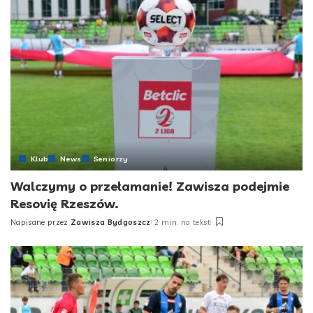
Klub
News
Seniorzy
Walczymy o przełamanie! Zawisza podejmie
Resovię Rzeszów.
Napisane przez
Zawisza Bydgoszcz
2 min. na tekst
Posted
by