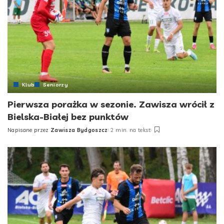
Klub
Seniorzy
Pierwsza porażka w sezonie. Zawisza wrócił z
Bielska-Białej bez punktów
Napisane przez
Zawisza Bydgoszcz
2 min. na tekst
Posted
by