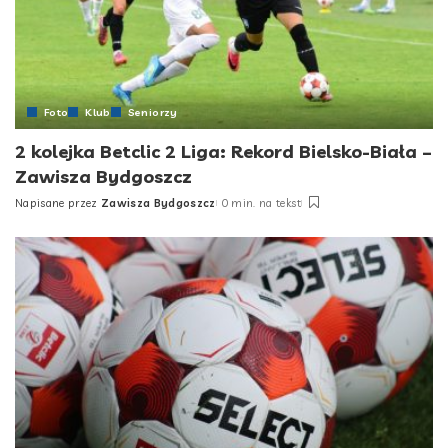
Foto
Klub
Seniorzy
2 kolejka Betclic 2 Liga: Rekord Bielsko-Biała –
Zawisza Bydgoszcz
Napisane przez
Zawisza Bydgoszcz
0 min. na tekst
Posted
by