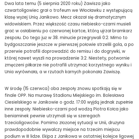
Dwa lata temu (5 sierpnia 2020 roku) Zawisza jako
czwartoligowiec grał o trofeum we Włocławku z występującą
klasę wyżej Unią Janikowo. Mecz okazał się dramatycznym
widowiskiem. Przez większość czasu niebiesko-czarni musieli
grać w osłabieniu po czerwonej kartce, którą ujrzał bramkarz
zespołu. Do tego już w 38. minucie przegrywali 0:2. Mimo to
bydgoszczanie jeszcze w pierwszej połowie strzelili gola, a po
przerwie potrafili doprowadzić do remisu i do dogrywki, w
której nawet wyszli na prowadzenie 3:2. Niestety, potwornie
zmęczeni piłkarze nie potrafili utrzymać korzystnego wyniku i
Unia wyrównała, a w rzutach karnych pokonała Zawiszę.
W środę (15 czerwca) oba zespoły znowu spotkają się w
finale OPP. Na murawę Stadionu Miejskiego im. Bolesława
Ciesielskiego w Janikowie o godz. 17:00 wyjdą jednak zupełnie
inne zespoły. Niebiesko-czarni pod wodzą Piotra Kołca jako
beniaminek pewnie utrzymali się w szeregach
trzecioligowców. Pomimo złożonej sytuacji w Unii, drużyna
prawdopodobnie wywalczy miejsce na trzecim miejscu
podium w III lidze. Ekipa z Janikowa w ostatniej kolejce ligowej