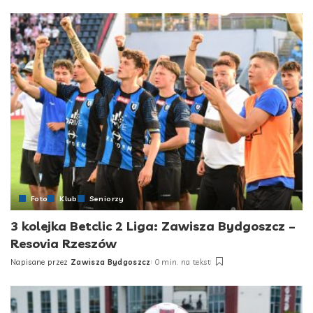
by
Foto
Klub
Seniorzy
3 kolejka Betclic 2 Liga: Zawisza Bydgoszcz –
Resovia Rzeszów
Napisane przez
Zawisza Bydgoszcz
0 min. na tekst
Posted
by