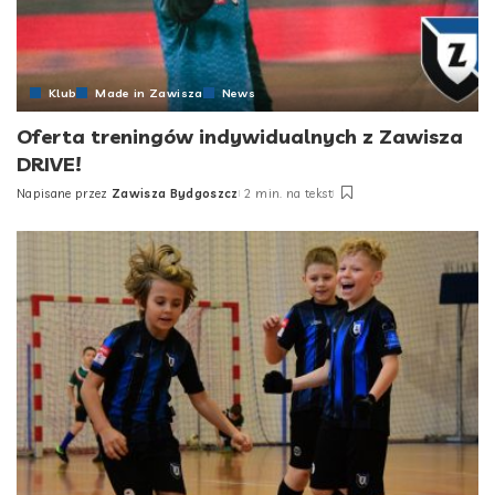
Klub
Made in Zawisza
News
Oferta treningów indywidualnych z Zawisza
DRIVE!
Napisane przez
Zawisza Bydgoszcz
2 min. na tekst
Posted
by