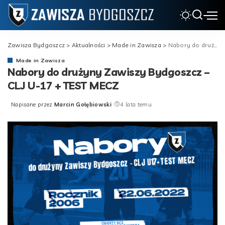
Zawisza Bydgoszcz
>
Aktualności
>
Made in Zawisza
>
Nabory do drużyny Zawiszy Bydgoszcz – CLJ U-17 + TEST MECZ
Made in Zawisza
Nabory do drużyny Zawiszy Bydgoszcz –
CLJ U-17 + TEST MECZ
Napisane przez
Marcin Gołębiowski
4 lata temu
Posted
by