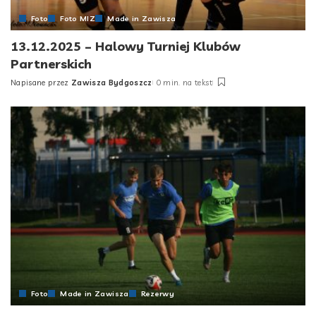
Foto
Foto MIZ
Made in Zawisza
13.12.2025 – Halowy Turniej Klubów
Partnerskich
Napisane przez
Zawisza Bydgoszcz
0 min. na tekst
Posted
by
Foto
Made in Zawisza
Rezerwy