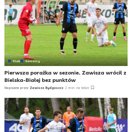
Klub
Seniorzy
Pierwsza porażka w sezonie. Zawisza wrócił z
Bielska-Białej bez punktów
Napisane przez
Zawisza Bydgoszcz
2 min. na tekst
Posted
by