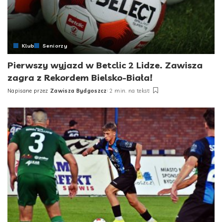
Klub
Seniorzy
Pierwszy wyjazd w Betclic 2 Lidze. Zawisza
zagra z Rekordem Bielsko-Biała!
Napisane przez
Zawisza Bydgoszcz
2 min. na tekst
Posted
by