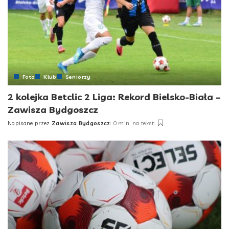
Foto
Klub
Seniorzy
2 kolejka Betclic 2 Liga: Rekord Bielsko-Biała –
Zawisza Bydgoszcz
Napisane przez
Zawisza Bydgoszcz
0 min. na tekst
Posted
by