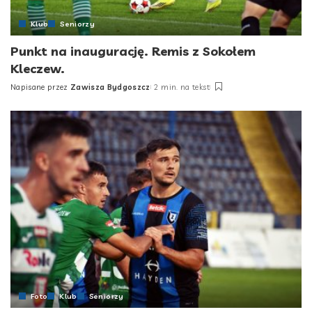
Klub
Seniorzy
Punkt na inaugurację. Remis z Sokołem
Kleczew.
Napisane przez
Zawisza Bydgoszcz
2 min. na tekst
Posted
by
Foto
Klub
Seniorzy