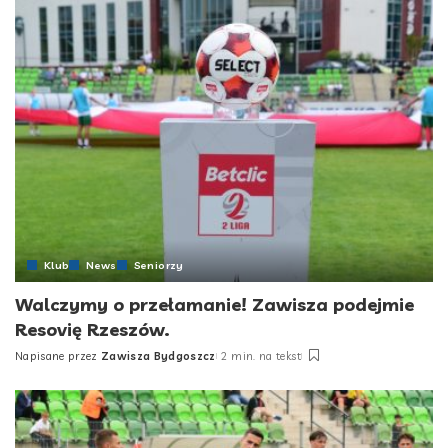
Klub
News
Seniorzy
Walczymy o przełamanie! Zawisza podejmie
Resovię Rzeszów.
Napisane przez
Zawisza Bydgoszcz
2 min. na tekst
Posted
by