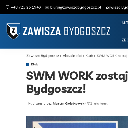
+48 725 25 1946
biuro@zawiszabydgoszcz.pl
Zawisza Bydg
AK
ZB
Zawisza Bydgoszcz
>
Aktualności
>
Klub
>
SWM WORK zostaj
Klub
SWM WORK zostaj
Bydgoszcz!
Napisane przez
Marcin Gołębiowski
2 lata temu
Posted
by