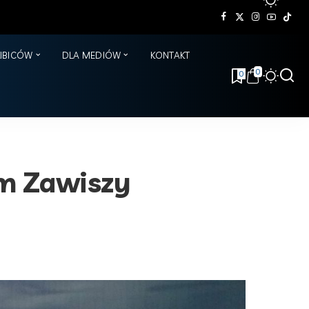
KIBICÓW
DLA MEDIÓW
KONTAKT
0
0
m Zawiszy