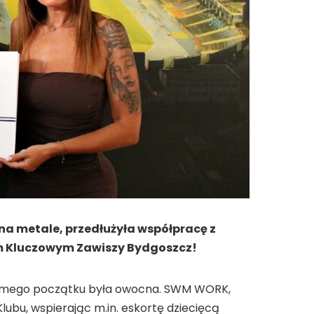
na metale, przedłużyła współpracę z
em Kluczowym Zawiszy Bydgoszcz!
samego początku była owocna. SWM WORK,
lubu, wspierając m.in. eskortę dziecięcą