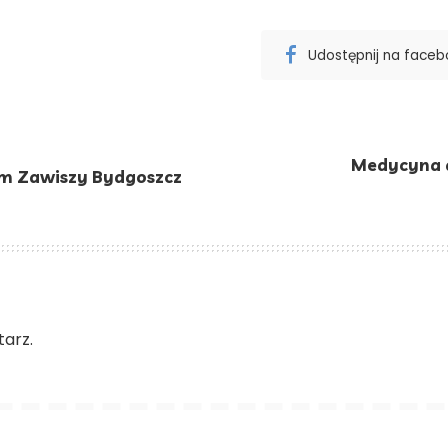
Udostępnij na face
Medycyna 
m Zawiszy Bydgoszcz
arz.