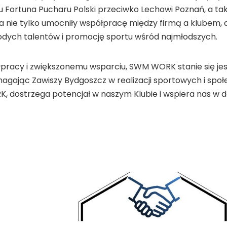
u Fortuna Pucharu Polski przeciwko Lechowi Poznań, a ta
a nie tylko umocniły współpracę między firmą a klubem,
łodych talentów i promocję sportu wśród najmłodszych.
ółpracy i zwiększonemu wsparciu, SWM WORK stanie się 
agając Zawiszy Bydgoszcz w realizacji sportowych i społe
K, dostrzega potencjał w naszym Klubie i wspiera nas w 