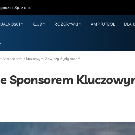
oszcz Sp. z o.o.
TUALNOŚCI
KLUB
ROZGRYWKI
AMP FUTBOL
DLA 
C
e Sponsorem Kluczowym Zawiszy Bydgoszcz!
e Sponsorem Kluczowy