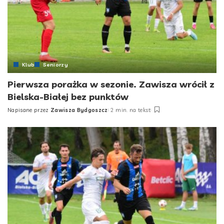
Klub
Seniorzy
Pierwsza porażka w sezonie. Zawisza wrócił z
Bielska-Białej bez punktów
Napisane przez
Zawisza Bydgoszcz
2 min. na tekst
Posted
by