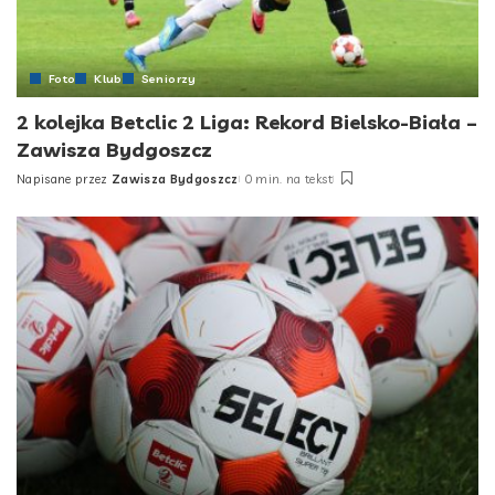
Foto
Klub
Seniorzy
2 kolejka Betclic 2 Liga: Rekord Bielsko-Biała –
Zawisza Bydgoszcz
Napisane przez
Zawisza Bydgoszcz
0 min. na tekst
Posted
by