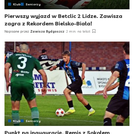
Klub
Seniorzy
Pierwszy wyjazd w Betclic 2 Lidze. Zawisza
zagra z Rekordem Bielsko-Biała!
Napisane przez
Zawisza Bydgoszcz
2 min. na tekst
Posted
by
Klub
Seniorzy
Punkt na inaugurację. Remis z Sokołem