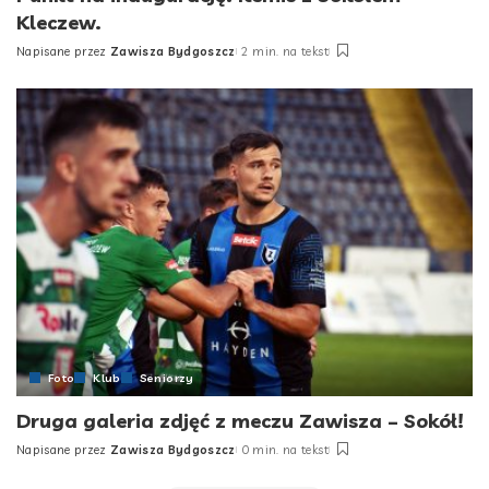
Kleczew.
Napisane przez
Zawisza Bydgoszcz
2 min. na tekst
Posted
by
Foto
Klub
Seniorzy
Druga galeria zdjęć z meczu Zawisza – Sokół!
Napisane przez
Zawisza Bydgoszcz
0 min. na tekst
Posted
by