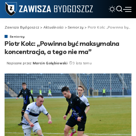
Zawisza Bydgoszcz
>
Aktualności
>
Seniorzy
>
Piotr Kołc: „Powinna być maksymalna koncentracja, a tego nie ma”
Seniorzy
Piotr Kołc: „Powinna być maksymalna
koncentracja, a tego nie ma”
Napisane przez
Marcin Gołębiowski
3 lata temu
Posted
by