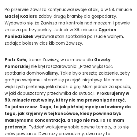
Po przerwie Zawisza kontynuował swoje ataki, a w 58. minucie
Maciej Koziara
zdobył drugą bramkę dla gospodarzy.
Wydawało się, że Zawisza ma kontrolę nad meczem i pewnie
zmierza po trzy punkty. Jednak w 89. minucie
Cyprian
Poniedziałek
wyrównał stan spotkania po rzucie wolnym,
zadając bolesny cios kibicom Zawiszy.
Piotr Kołc
, trener Zawiszy, w rozmowie dla
Gazety
Pomorskiej
nie krył rozczarowania: „Przez większość
spotkania dominowaliśmy. Takie było zresztą założenie, żeby
grać po swojemu i starać się przejąć inicjatywę. Nie mam
większych pretensji, jeśli chodzi o grę. Mam jednak za sposób,
w jaki dopuszczamy przeciwnika do sytuacji.
Prokurujemy w
90. minucie rzut wolny, który nie ma prawa się zdarzyć.
To jedna rzecz. Duga, to jak później my się ustawiamy do
tego, jak kryjemy w tej końcówce, kiedy powinna być
maksymalna koncentracja, a tego nie ma. I o to mam
pretensje.
Tydzień wałkujemy sobie pewne tematy, a to się
znów powtarza. Dwa razy prowadzimy, dwa razy to