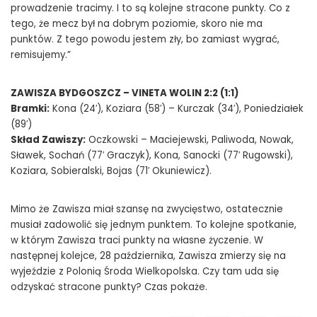
prowadzenie tracimy. I to są kolejne stracone punkty. Co z
tego, że mecz był na dobrym poziomie, skoro nie ma
punktów. Z tego powodu jestem zły, bo zamiast wygrać,
remisujemy.”
ZAWISZA BYDGOSZCZ – VINETA WOLIN 2:2 (1:1)
Bramki:
Kona (24′), Koziara (58′) – Kurczak (34′), Poniedziałek
(89′)
Skład Zawiszy:
Oczkowski – Maciejewski, Paliwoda, Nowak,
Sławek, Sochań (77′ Graczyk), Kona, Sanocki (77′ Rugowski),
Koziara, Sobieralski, Bojas (71′ Okuniewicz).
Mimo że Zawisza miał szansę na zwycięstwo, ostatecznie
musiał zadowolić się jednym punktem. To kolejne spotkanie,
w którym Zawisza traci punkty na własne życzenie. W
następnej kolejce, 28 października, Zawisza zmierzy się na
wyjeździe z Polonią Środa Wielkopolska. Czy tam uda się
odzyskać stracone punkty? Czas pokaże.