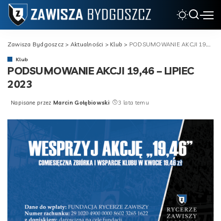
Zawisza Bydgoszcz
>
Aktualności
>
Klub
>
PODSUMOWANIE AKCJI 19,46 – LIPIEC 2023
Klub
PODSUMOWANIE AKCJI 19,46 – LIPIEC
2023
Napisane przez
Marcin Gołębiowski
3 lata temu
Posted
by