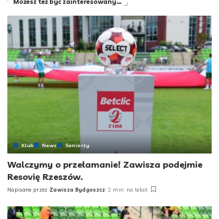
Możesz też być zainteresowany…
Klub
News
Seniorzy
Walczymy o przełamanie! Zawisza podejmie
Resovię Rzeszów.
Napisane przez
Zawisza Bydgoszcz
2 min. na tekst
Posted
by