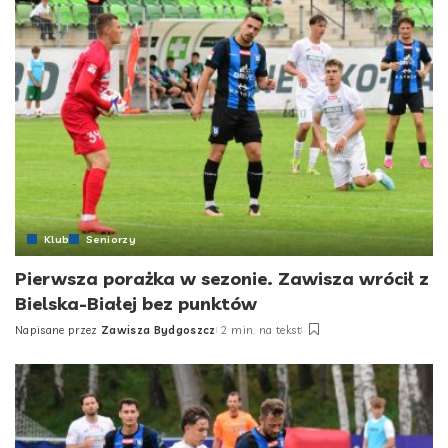
Klub
Seniorzy
Pierwsza porażka w sezonie. Zawisza wrócił z
Bielska-Białej bez punktów
Napisane przez
Zawisza Bydgoszcz
2 min. na tekst
Posted
by