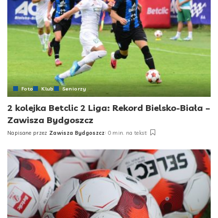
Foto
Klub
Seniorzy
2 kolejka Betclic 2 Liga: Rekord Bielsko-Biała –
Zawisza Bydgoszcz
Napisane przez
Zawisza Bydgoszcz
0 min. na tekst
Posted
by