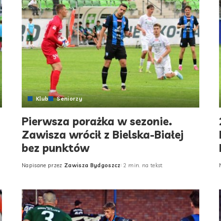
Klub
Seniorzy
Pierwsza porażka w sezonie.
Zawisza wrócił z Bielska-Białej
bez punktów
Napisane przez
Zawisza Bydgoszcz
2 min. na tekst
Posted
by