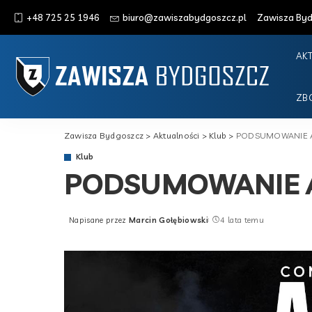
+48 725 25 1946
biuro@zawiszabydgoszcz.pl
Zawisza Bydg
AK
ZB
Zawisza Bydgoszcz
>
Aktualności
>
Klub
>
PODSUMOWANIE AKC
Klub
PODSUMOWANIE AKC
Napisane przez
Marcin Gołębiowski
4 lata temu
Posted
by