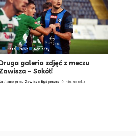
Foto
Klub
Seniorzy
Druga galeria zdjęć z meczu
Zawisza – Sokół!
Napisane przez
Zawisza Bydgoszcz
0 min. na tekst
Posted
by