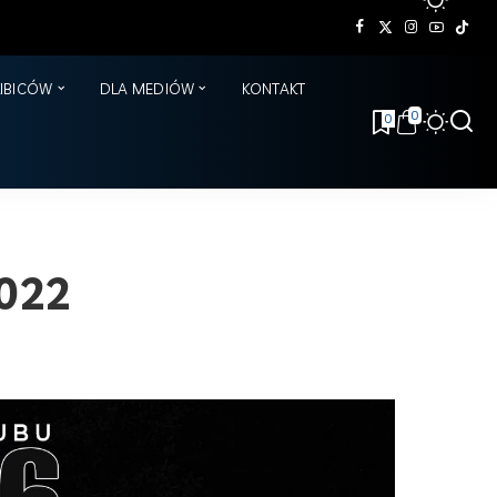
KIBICÓW
DLA MEDIÓW
KONTAKT
0
0
022