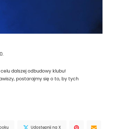
0.
 celu dalszej odbudowy klubu!
wiszy, postarajmy się o to, by tych
booku
Udostępnij na X