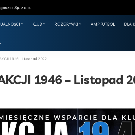
oszcz Sp. z o.o.
TUALNOŚCI
KLUB
ROZGRYWKI
AMP FUTBOL
DLA 
C
JI 1946 – Listopad 2022
JI 1946 – Listopad 2