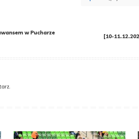
 awansem w Pucharze
[10-11.12.20
arz.