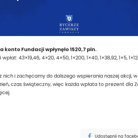
 konto Fundacji wpłynęło 1520,7 pln.
 wpłat: 43×19,46, 4×20, 4×50, 1×200, 1×40, 1×38,92, 1×5, 1×12
z nich i zachęcamy do dalszego wspierania naszej akcji, w
ień, czas świąteczny, więc każda wpłata to prezent dla Za
ęcej.
Udostępnij na face