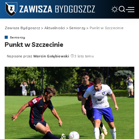
Zawisza Bydgoszcz
>
Aktualności
>
Seniorzy
>
Punkt w Szczecinie
Seniorzy
Punkt w Szczecinie
Napisane przez
Marcin Gołębiowski
3 lata temu
Posted
by