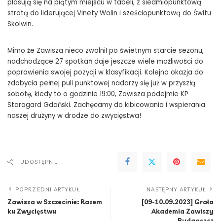
plasują się na piątym miejscu w tabeli, z siedmiopunktową
stratą do liderującej Vinety Wolin i sześciopunktową do Świtu
Skolwin.
Mimo że Zawisza nieco zwolnił po świetnym starcie sezonu,
nadchodzące 27 spotkań daje jeszcze wiele możliwości do
poprawienia swojej pozycji w klasyfikacji. Kolejna okazja do
zdobycia pełnej puli punktowej nadarzy się już w przyszłą
sobotę, kiedy to o godzinie 19:00, Zawisza podejmie KP
Starogard Gdański. Zachęcamy do kibicowania i wspierania
naszej drużyny w drodze do zwycięstwa!
UDOSTĘPNIJ
POPRZEDNI ARTYKUŁ
NASTĘPNY ARTYKUŁ
Zawisza w Szczecinie: Razem
[09-10.09.2023] Grała
ku Zwycięstwu
Akademia Zawiszy
Bydgoszcz