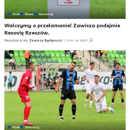
Klub
News
Seniorzy
Walczymy o przełamanie! Zawisza podejmie
Resovię Rzeszów.
Napisane przez
Zawisza Bydgoszcz
2 min. na tekst
Posted
by
Klub
Seniorzy