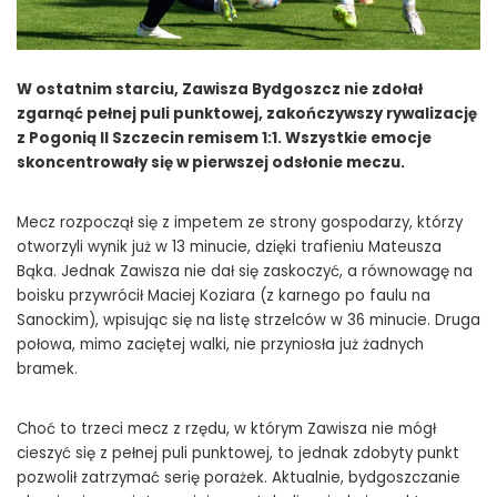
W ostatnim starciu, Zawisza Bydgoszcz nie zdołał
zgarnąć pełnej puli punktowej, zakończywszy rywalizację
z Pogonią II Szczecin remisem 1:1. Wszystkie emocje
skoncentrowały się w pierwszej odsłonie meczu.
Mecz rozpoczął się z impetem ze strony gospodarzy, którzy
otworzyli wynik już w 13 minucie, dzięki trafieniu Mateusza
Bąka. Jednak Zawisza nie dał się zaskoczyć, a równowagę na
boisku przywrócił Maciej Koziara (z karnego po faulu na
Sanockim), wpisując się na listę strzelców w 36 minucie. Druga
połowa, mimo zaciętej walki, nie przyniosła już żadnych
bramek.
Choć to trzeci mecz z rzędu, w którym Zawisza nie mógł
cieszyć się z pełnej puli punktowej, to jednak zdobyty punkt
pozwolił zatrzymać serię porażek. Aktualnie, bydgoszczanie