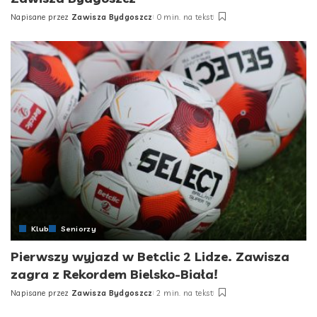
Napisane przez
Zawisza Bydgoszcz
0 min. na tekst
Posted
by
Klub
Seniorzy
Pierwszy wyjazd w Betclic 2 Lidze. Zawisza
zagra z Rekordem Bielsko-Biała!
Napisane przez
Zawisza Bydgoszcz
2 min. na tekst
Posted
by