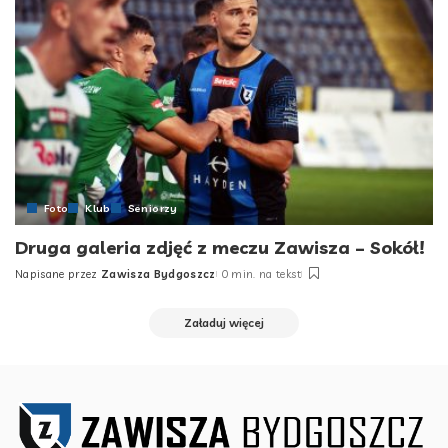
Foto
Klub
Seniorzy
Druga galeria zdjęć z meczu Zawisza – Sokół!
Napisane przez
Zawisza Bydgoszcz
0 min. na tekst
Posted
by
Załaduj więcej