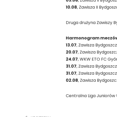
03.08
, Zawisza II Bydgo
10.08
, Zawisza II Bydgos
Druga drużyna Zawiszy By
Harmonogram meczów t
13.07
, Zawisza Bydgoszcz 
20.07
, Zawisza Bydgoszc
24.07
, WKW ETO FC Győr
31.07
, Zawisza Bydgoszcz
31.07
, Zawisza Bydgoszc
02.08
, Zawisza Bydgoszc
Centralna Liga Juniorów U