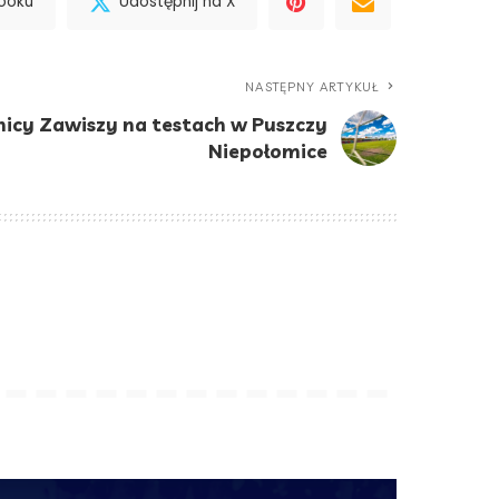
booku
Udostępnij na X
NASTĘPNY ARTYKUŁ
icy Zawiszy na testach w Puszczy
Niepołomice