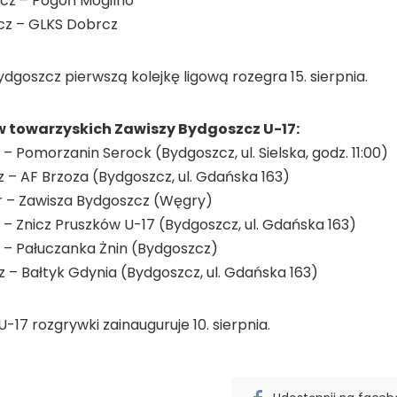
szcz – Pogoń Mogilno
zcz – GLKS Dobrcz
dgoszcz pierwszą kolejkę ligową rozegra 15. sierpnia.
owarzyskich Zawiszy Bydgoszcz U-17:
– Pomorzanin Serock (Bydgoszcz, ul. Sielska, godz. 11:00)
z – AF Brzoza (Bydgoszcz, ul. Gdańska 163)
 – Zawisza Bydgoszcz (Węgry)
 – Znicz Pruszków U-17 (Bydgoszcz, ul. Gdańska 163)
z – Pałuczanka Żnin (Bydgoszcz)
z – Bałtyk Gdynia (Bydgoszcz, ul. Gdańska 163)
-17 rozgrywki zainauguruje 10. sierpnia.