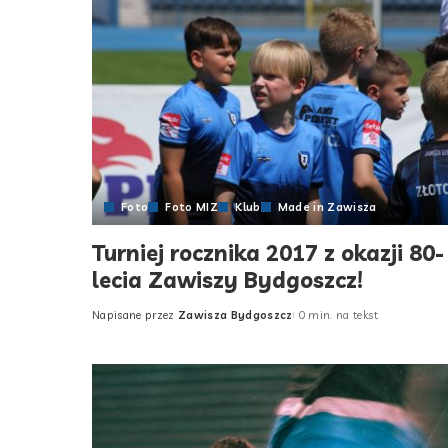
Foto
Foto MIZ
Klub
Made in Zawisza
Turniej rocznika 2017 z okazji 80-
lecia Zawiszy Bydgoszcz!
Napisane przez
Zawisza Bydgoszcz
0 min. na tekst
Posted
by