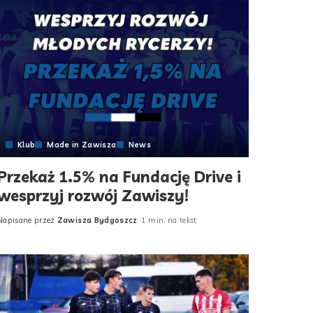
Klub
Made in Zawisza
News
Przekaż 1.5% na Fundację Drive i
wesprzyj rozwój Zawiszy!
Napisane przez
Zawisza Bydgoszcz
1 min. na tekst
Posted
by