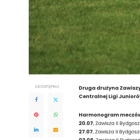
UDOSTĘPNIJ
Druga drużyna Zawiszy
Centralnej Ligi Junior
Harmonogram meczów t
20.07
, Zawisza II Bydgo
27.07
, Zawisza II Bydgos