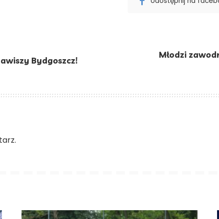
Udostępnij na face
Młodzi zawodn
Zawiszy Bydgoszcz!
arz.