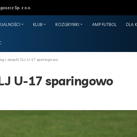
oszcz Sp. z o.o.
TUALNOŚCI
KLUB
ROZGRYWKI
AMP FUTBOL
DLA 
C
wy i zespół CLJ U-17 sparingowo
CLJ U-17 sparingowo