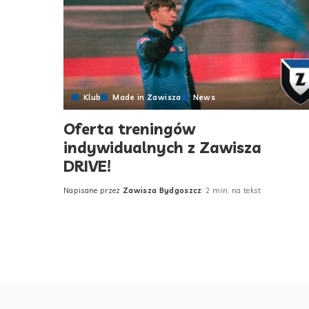
Klub
Made in Zawisza
News
Oferta treningów
indywidualnych z Zawisza
DRIVE!
Napisane przez
Zawisza Bydgoszcz
2 min. na tekst
Posted
by