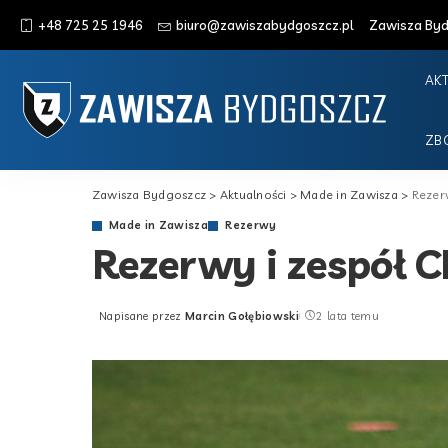
+48 725 25 1946
biuro@zawiszabydgoszcz.pl
Zawisza Bydg
AK
ZB
Zawisza Bydgoszcz
>
Aktualności
>
Made in Zawisza
>
Rezer
Made in Zawisza
Rezerwy
Rezerwy i zespół 
Napisane przez
Marcin Gołębiowski
2 lata temu
Posted
by