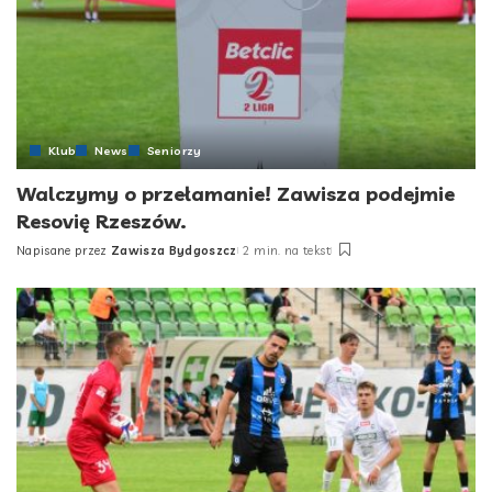
Klub
News
Seniorzy
Walczymy o przełamanie! Zawisza podejmie
Resovię Rzeszów.
Napisane przez
Zawisza Bydgoszcz
2 min. na tekst
Posted
by