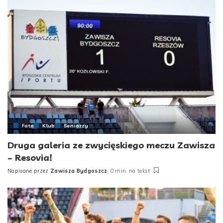
Foto
Klub
Seniorzy
Druga galeria ze zwycięskiego meczu Zawisza
– Resovia!
Napisane przez
Zawisza Bydgoszcz
0 min. na tekst
Posted
by