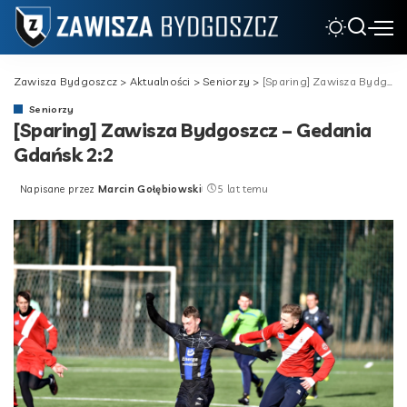
Zawisza Bydgoszcz
>
Aktualności
>
Seniorzy
>
[Sparing] Zawisza Bydgoszcz – Gedania Gdańsk 2:2
Seniorzy
[Sparing] Zawisza Bydgoszcz – Gedania
Gdańsk 2:2
Napisane przez
Marcin Gołębiowski
5 lat temu
Posted
by