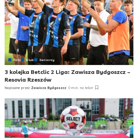
Foto
Klub
Seniorzy
3 kolejka Betclic 2 Liga: Zawisza Bydgoszcz –
Resovia Rzeszów
Napisane przez
Zawisza Bydgoszcz
0 min. na tekst
Posted
by