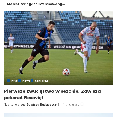
Możesz też być zainteresowany…
Klub
News
Seniorzy
Pierwsze zwycięstwo w sezonie. Zawisza
pokonał Resovię!
Napisane przez
Zawisza Bydgoszcz
2 min. na tekst
Posted
by