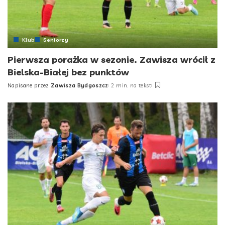
Klub
Seniorzy
Pierwsza porażka w sezonie. Zawisza wrócił z
Bielska-Białej bez punktów
Napisane przez
Zawisza Bydgoszcz
2 min. na tekst
Posted
by