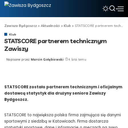
Zawisza Bydgoszcz
>
Aktualności
>
Klub
>
STATSCORE partnerem technicznym Zawiszy
Klub
STATSCORE partnerem technicznym
Zawiszy
Napisane przez
Marcin Gołębiowski
4 lata temu
Posted
by
STATSCORE zostało partnerem technicznym i oficjalnym
dostawcą statystyk dla drużyny seniora Zawiszy
Bydgoszcz.
STATSCORE to największa polska firma zajmująca się danymi
sportowymi z siedzibą w Katowicach. Firma dostarcza
statystyki sportowe, dane i informacje o meczach na żywo