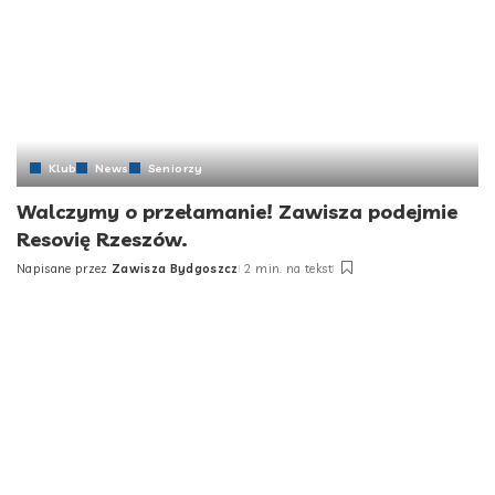
Klub
News
Seniorzy
Walczymy o przełamanie! Zawisza podejmie
Resovię Rzeszów.
Napisane przez
Zawisza Bydgoszcz
2 min. na tekst
Posted
by