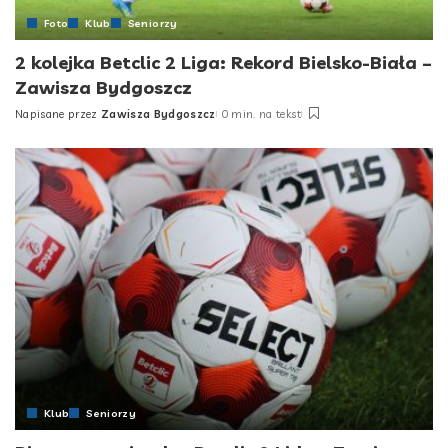
Foto
Klub
Seniorzy
2 kolejka Betclic 2 Liga: Rekord Bielsko-Biała –
Zawisza Bydgoszcz
Napisane przez
Zawisza Bydgoszcz
0 min. na tekst
Posted
by
Klub
Seniorzy