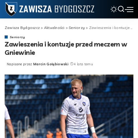
Zawisza Bydgoszcz
>
Aktualności
>
Seniorzy
>
Zawieszenia i kontuzje przed meczem w Gniewinie
Seniorzy
Zawieszenia i kontuzje przed meczem w
Gniewinie
Napisane przez
Marcin Gołębiowski
4 lata temu
Posted
by