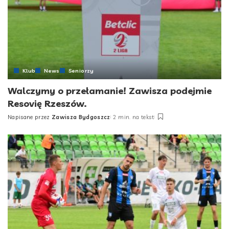
Klub
News
Seniorzy
Walczymy o przełamanie! Zawisza podejmie
Resovię Rzeszów.
Napisane przez
Zawisza Bydgoszcz
2 min. na tekst
Posted
by