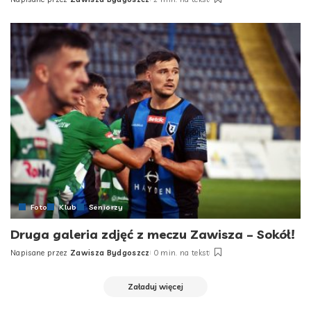
Posted
by
Foto
Klub
Seniorzy
Druga galeria zdjęć z meczu Zawisza – Sokół!
Napisane przez
Zawisza Bydgoszcz
0 min. na tekst
Posted
by
Załaduj więcej