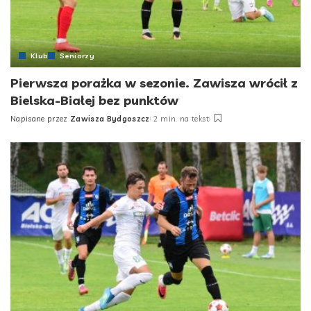
Klub
Seniorzy
Pierwsza porażka w sezonie. Zawisza wrócił z
Bielska-Białej bez punktów
Napisane przez
Zawisza Bydgoszcz
2 min. na tekst
Posted
by