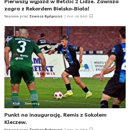
Pierwszy wyjazd w Betclic 2 Lidze. Zawisza
zagra z Rekordem Bielsko-Biała!
Napisane przez
Zawisza Bydgoszcz
2 min. na tekst
Posted
by
Klub
Seniorzy
Punkt na inaugurację. Remis z Sokołem
Kleczew.
Napisane przez
Zawisza Bydgoszcz
2 min. na tekst