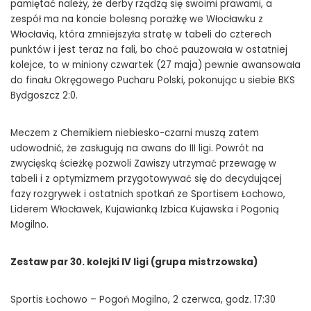
pamiętać należy, że derby rządzą się swoimi prawami, a
zespół ma na koncie bolesną porażkę we Włocławku z
Włocłavią, która zmniejszyła stratę w tabeli do czterech
punktów i jest teraz na fali, bo choć pauzowała w ostatniej
kolejce, to w miniony czwartek (27 maja) pewnie awansowała
do finału Okręgowego Pucharu Polski, pokonując u siebie BKS
Bydgoszcz 2:0.
Meczem z Chemikiem niebiesko-czarni muszą zatem
udowodnić, że zasługują na awans do III ligi. Powrót na
zwycięską ścieżkę pozwoli Zawiszy utrzymać przewagę w
tabeli i z optymizmem przygotowywać się do decydującej
fazy rozgrywek i ostatnich spotkań ze Sportisem Łochowo,
Liderem Włocławek, Kujawianką Izbica Kujawska i Pogonią
Mogilno.
Zestaw par 30. kolejki IV ligi (grupa mistrzowska)
Sportis Łochowo – Pogoń Mogilno, 2 czerwca, godz. 17:30