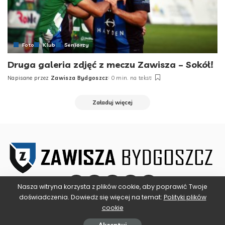
Foto
Klub
Seniorzy
Druga galeria zdjęć z meczu Zawisza – Sokół!
Napisane przez
Zawisza Bydgoszcz
0 min. na tekst
Posted
by
Załaduj więcej
Nasza witryna korzysta z plików cookie, aby poprawić Twoje
doświadczenia. Dowiedz się więcej na temat:
Polityki plików
cookie
©2025 ZAWISZA BYDGOSZCZ