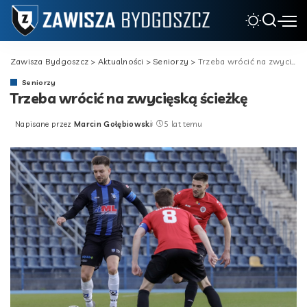
Zawisza Bydgoszcz
>
Aktualności
>
Seniorzy
>
Trzeba wrócić na zwycięską ścieżkę
Seniorzy
Trzeba wrócić na zwycięską ścieżkę
Napisane przez
Marcin Gołębiowski
5 lat temu
Posted
by