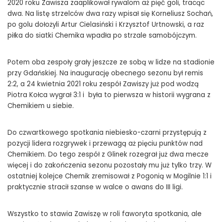
2020 roku Zawisza zaaplikował rywalom aż pięć goli, tracąc
dwa. Na listę strzelców dwa razy wpisał się Korneliusz Sochań,
po golu dołożyli Artur Cielasiński i Krzysztof Urtnowski, a raz
piłka do siatki Chemika wpadła po strzale samobójczym.
Potem oba zespoły grały jeszcze ze sobą w lidze na stadionie
przy Gdańskiej. Na inaugurację obecnego sezonu był remis
2:2, a 24 kwietnia 2021 roku zespół Zawiszy już pod wodzą
Piotra Kołca wygrał 3:1 i była to pierwsza w historii wygrana z
Chemikiem u siebie.
Do czwartkowego spotkania niebiesko-czarni przystępują z
pozycji lidera rozgrywek i przewagą aż pięciu punktów nad
Chemikiem. Do tego zespół z Glinek rozegrał już dwa mecze
więcej i do zakończenia sezonu pozostały mu już tylko trzy. W
ostatniej kolejce Chemik zremisował z Pogonią w Mogilnie 1:1 i
praktycznie stracił szanse w walce o awans do III ligi.
Wszystko to stawia Zawiszę w roli faworyta spotkania, ale