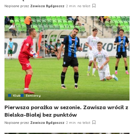
Napisane przez
Zawisza Bydgoszcz
2 min. na tekst
Posted
by
Klub
Seniorzy
Pierwsza porażka w sezonie. Zawisza wrócił z
Bielska-Białej bez punktów
Napisane przez
Zawisza Bydgoszcz
2 min. na tekst
Posted
by