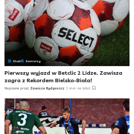
Klub
Seniorzy
Pierwszy wyjazd w Betclic 2 Lidze. Zawisza
zagra z Rekordem Bielsko-Biała!
Napisane przez
Zawisza Bydgoszcz
2 min. na tekst
Posted
by