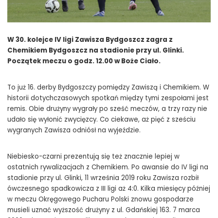
W 30. kolejce IV ligi Zawisza Bydgoszcz zagra z
Chemikiem Bydgoszcz na stadionie przy ul. Glinki.
Początek meczu o godz. 12.00 w Boże Ciało.
To już 16. derby Bydgoszczy pomiędzy Zawiszą i Chemikiem. W
historii dotychczasowych spotkań między tymi zespołami jest
remis. Obie drużyny wygrały po sześć meczów, a trzy razy nie
udało się wyłonić zwycięzcy. Co ciekawe, aż pięć z sześciu
wygranych Zawisza odniósł na wyjeździe.
Niebiesko-czarni prezentują się też znacznie lepiej w
ostatnich rywalizacjach z Chemikiem. Po awansie do IV ligi na
stadionie przy ul. Glinki, 11 września 2019 roku Zawisza rozbił
ówczesnego spadkowicza z III ligi aż 4:0. Kilka miesięcy później
w meczu Okręgowego Pucharu Polski znowu gospodarze
musieli uznać wyższość drużyny z ul. Gdańskiej 163. 7 marca