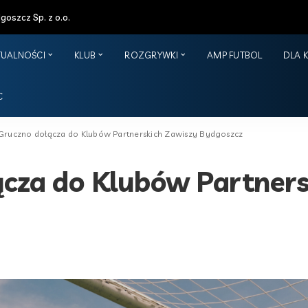
oszcz Sp. z o.o.
TUALNOŚCI
KLUB
ROZGRYWKI
AMP FUTBOL
DLA 
C
 Gruczno dołącza do Klubów Partnerskich Zawiszy Bydgoszcz
ącza do Klubów Partner