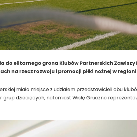
ła do elitarnego grona Klubów Partnerskich Zawisz
ch na rzecz rozwoju i promocji piłki nożnej w regioni
skiej miało miejsce z udziałem przedstawicieli obu klub
r grup dziecięcych, natomiast Wisłę Gruczno reprezento