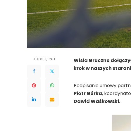
UDOSTĘPNIJ
Wisła Gruczno dołączy
krok w naszych starania
Podpisanie umowy partner
Piotr Górka
, koordynato
Dawid Waśkowski
.