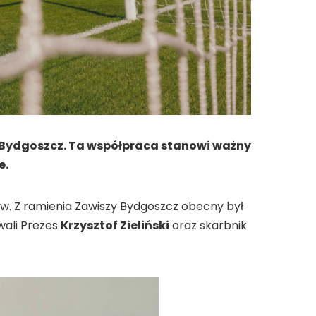
y Bydgoszcz. Ta współpraca stanowi ważny
e.
ów. Z ramienia Zawiszy Bydgoszcz obecny był
wali Prezes
Krzysztof Zieliński
oraz skarbnik