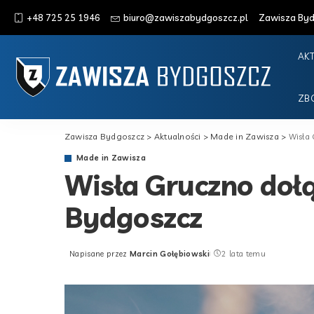
+48 725 25 1946
biuro@zawiszabydgoszcz.pl
Zawisza Bydg
AK
ZB
Zawisza Bydgoszcz
>
Aktualności
>
Made in Zawisza
>
Wisła
Made in Zawisza
Wisła Gruczno doł
Bydgoszcz
Napisane przez
Marcin Gołębiowski
2 lata temu
Posted
by