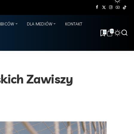
KIBICÓW
DLA MEDIÓW
KONTAKT
0
0
skich Zawiszy