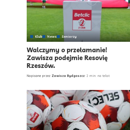
Klub
News
Seniorzy
Walczymy o przełamanie!
Zawisza podejmie Resovię
Rzeszów.
Napisane przez
Zawisza Bydgoszcz
2 min. na tekst
Posted
by