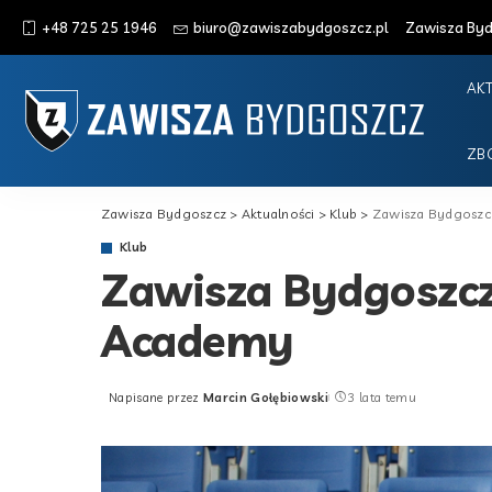
+48 725 25 1946
biuro@zawiszabydgoszcz.pl
Zawisza Bydg
AK
ZB
Zawisza Bydgoszcz
>
Aktualności
>
Klub
>
Zawisza Bydgoszc
Klub
Zawisza Bydgoszcz
Academy
Napisane przez
Marcin Gołębiowski
3 lata temu
Posted
by