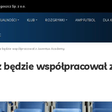
oszcz Sp. z o.o.
TUALNOŚCI
KLUB
ROZGRYWKI
AMP FUTBOL
DLA 
C
z będzie współpracował z Juventus Academy
 będzie współpracował 