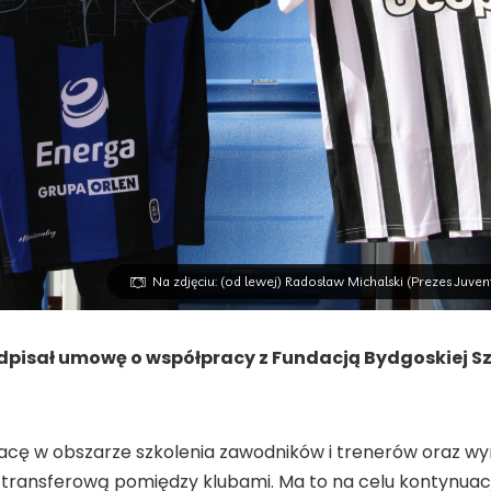
Na zdjęciu: (od lewej) Radosław Michalski (Prezes Juve
pisał umowę o współpracy z Fundacją Bydgoskiej Sz
cę w obszarze szkolenia zawodników i trenerów oraz w
kę transferową pomiędzy klubami. Ma to na celu kontyn