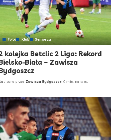
Foto
Klub
Seniorzy
2 kolejka Betclic 2 Liga: Rekord
Bielsko-Biała – Zawisza
Bydgoszcz
Napisane przez
Zawisza Bydgoszcz
0 min. na tekst
Posted
by