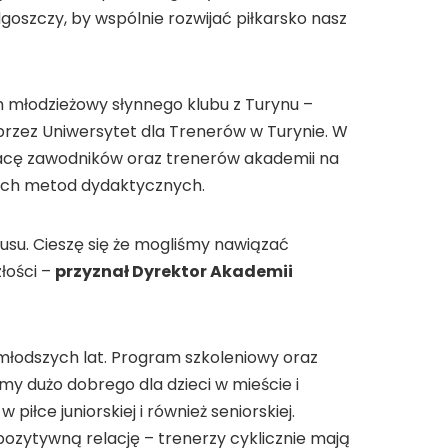
oszczy, by wspólnie rozwijać piłkarsko nasz
 młodzieżowy słynnego klubu z Turynu –
przez Uniwersytet dla Trenerów w Turynie. W
racę zawodników oraz trenerów akademii na
zych metod dydaktycznych.
usu. Cieszę się że mogliśmy nawiązać
łości –
przyznał Dyrektor Akademii
młodszych lat. Program szkoleniowy oraz
my dużo dobrego dla dzieci w mieście i
łce juniorskiej i również seniorskiej.
ozytywną relację – trenerzy cyklicznie mają