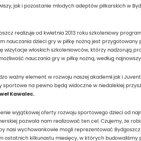
zy, jak i pozostanie młodych adeptów piłkarskich w Bydg
zcz realizuje od kwietnia 2013 roku szkoleniowy program
m nauczania dzieci gry w piłkę nożną jest przygotowany 
ę wizytacje włoskich szkoleniowców, którzy nadzorują p
 możliwość nauczania gry w piłkę nożną, według najnows
dzo ważny element w rozwoju naszej akademii jak i Juvent
ty sportowe na pewno będą widoczne w niedalekiej przysz
weł Kawalec.
enie wyjątkowej oferty rozwoju sportowego dzieci od naj
erskiej pozwala nam realizować ten cel. Czujemy, że robi
aby nasi wychowankowie mogli reprezentować Bydgoszcz w pi
 ostatnich kilkunastu miesięcy, w których budowaliśmy p