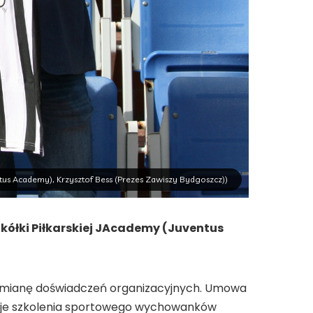
ntus Academy), Krzysztof Bess (Prezes Zawiszy Bydgoszcz))
kółki Piłkarskiej JAcademy (Juventus
ymianę doświadczeń organizacyjnych. Umowa
uacje szkolenia sportowego wychowanków