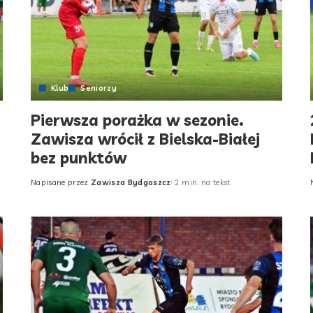
Klub
Seniorzy
Pierwsza porażka w sezonie.
Zawisza wrócił z Bielska-Białej
bez punktów
Napisane przez
Zawisza Bydgoszcz
2 min. na tekst
Posted
by