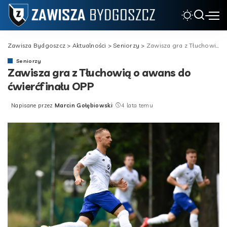
Zawisza Bydgoszcz
>
Aktualności
>
Seniorzy
>
Zawisza gra z Tłuchowią o awans do ćwierćfinału OPP
Seniorzy
Zawisza gra z Tłuchowią o awans do
ćwierćfinału OPP
Napisane przez
Marcin Gołębiowski
4 lata temu
Posted
by