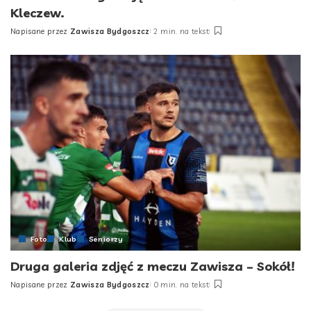
Kleczew.
Napisane przez
Zawisza Bydgoszcz
2 min. na tekst
Posted
by
Foto
Klub
Seniorzy
Druga galeria zdjęć z meczu Zawisza – Sokół!
Napisane przez
Zawisza Bydgoszcz
0 min. na tekst
Posted
by