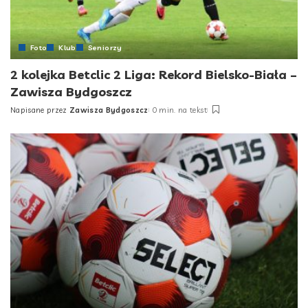
Foto
Klub
Seniorzy
2 kolejka Betclic 2 Liga: Rekord Bielsko-Biała –
Zawisza Bydgoszcz
Napisane przez
Zawisza Bydgoszcz
0 min. na tekst
Posted
by