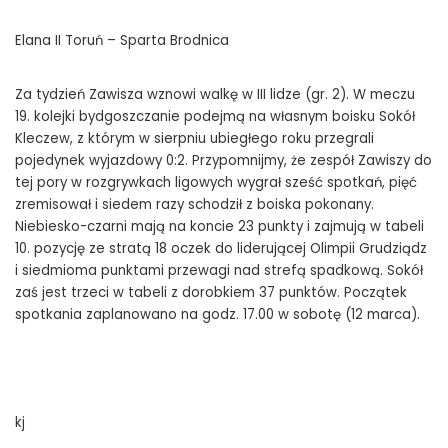
Elana II Toruń – Sparta Brodnica
Za tydzień Zawisza wznowi walkę w III lidze (gr. 2). W meczu
19. kolejki bydgoszczanie podejmą na własnym boisku Sokół
Kleczew, z którym w sierpniu ubiegłego roku przegrali
pojedynek wyjazdowy 0:2. Przypomnijmy, że zespół Zawiszy do
tej pory w rozgrywkach ligowych wygrał sześć spotkań, pięć
zremisował i siedem razy schodził z boiska pokonany.
Niebiesko-czarni mają na koncie 23 punkty i zajmują w tabeli
10. pozycję ze stratą 18 oczek do liderującej Olimpii Grudziądz
i siedmioma punktami przewagi nad strefą spadkową. Sokół
zaś jest trzeci w tabeli z dorobkiem 37 punktów. Początek
spotkania zaplanowano na godz. 17.00 w sobotę (12 marca).
kj