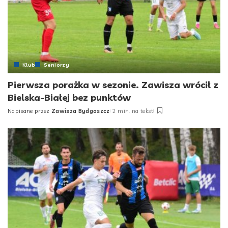
Klub
Seniorzy
Pierwsza porażka w sezonie. Zawisza wrócił z
Bielska-Białej bez punktów
Napisane przez
Zawisza Bydgoszcz
2 min. na tekst
Posted
by