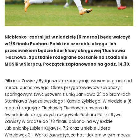
Niebiesko-czarni już w niedzielę (6 marca) będą walczyć
w 1/8 finału Pucharu Polski na szczeblu okręgu. Ich
przeciwnikiem będzie lider klasy okręgowej Tłuchowia
Tłuchowo. Spotkanie rozegrane zostanie na stadionie
MOSiR w Sierpcu. Początek zaplanowano na godz. 14.30.
Piłkarze Zawiszy Bydgoszcz rozpoczynają wiosenne granie od
meczu pucharowego. Okres przygotowawczy zakończyli
sparingowym zwycięstwem z Unią Janikowo 2:1 po bramkach
Stanisława Wędzelewskiego i Kamila Żylskiego. W niedzielę (6
marca) zagrają z Tłuchowią Tłuchowo o awans do
ćwierćfinału okręgowych rozgrywek Pucharu Polski. Rywal
Zawiszy w drodze do 1/8 finału pokonał na wyjeździe
Lubieniankę Lubień Kujawski 7:2 oraz u siebie Lidera
Włocławek 3:1. Warto zauważyć, że hat-tickiem w tym meczu