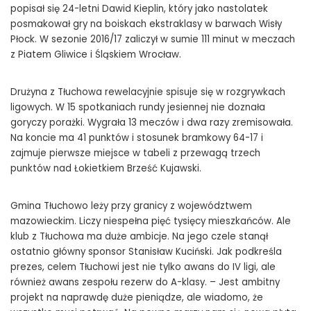
popisał się 24-letni Dawid Kieplin, który jako nastolatek
posmakował gry na boiskach ekstraklasy w barwach Wisły
Płock. W sezonie 2016/17 zaliczył w sumie 111 minut w meczach
z Piatem Gliwice i Śląskiem Wrocław.
Drużyna z Tłuchowa rewelacyjnie spisuje się w rozgrywkach
ligowych. W 15 spotkaniach rundy jesiennej nie doznała
goryczy porażki. Wygrała 13 meczów i dwa razy zremisowała.
Na koncie ma 41 punktów i stosunek bramkowy 64-17 i
zajmuje pierwsze miejsce w tabeli z przewagą trzech
punktów nad Łokietkiem Brześć Kujawski.
Gmina Tłuchowo leży przy granicy z województwem
mazowieckim. Liczy niespełna pięć tysięcy mieszkańców. Ale
klub z Tłuchowa ma duże ambicje. Na jego czele stanął
ostatnio główny sponsor Stanisław Kuciński. Jak podkreśla
prezes, celem Tłuchowi jest nie tylko awans do IV ligi, ale
również awans zespołu rezerw do A-klasy. – Jest ambitny
projekt na naprawdę duże pieniądze, ale wiadomo, że