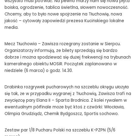
wszystko musi potrwać. Na pewno marzy nam się nowa płyta
boiska, ogrodzenie, tablica świetlna, słowem nowoczesność.
Chcemy, aby to było nowe spojrzenie na Tłuchowię, nowa
jakość – cytowały zapowiedzi prezesa Kucińskiego lokalne
media.
Mecz Tłuchowia – Zawisza rozegrany zostanie w Sierpcu.
Organizatorzy informują, ze bilety sprzedają się bardzo
dobrze i można spodziewać się dużej frekwencji na trybunach
kameralnego obiektu MOSiR. Początek zaplanowano w
niedziele (6 marca) o godz. 14.30.
Drabinka rozgrywek pucharowych na szczeblu okręgu ułożyła
się tak, że w przypadku wygranej z Tłuchowią, Zawisza trafi na
zwycięzcę pary Elana II – Sparta Brodnica. Z kolei rywalem w
ewentualnym półfinale może być ktoś z czwórki: Włocłavia,
Olimpia Grudziądz, Chemik Bydgoszcz, Sportis Łochowo.
Zestaw par 1/8 Pucharu Polski na szczeblu K-PZPN (5/6