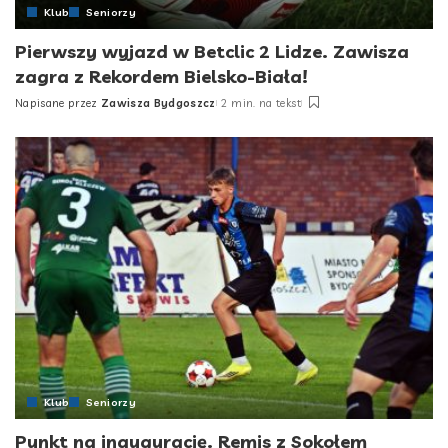
Klub
Seniorzy
Pierwszy wyjazd w Betclic 2 Lidze. Zawisza
zagra z Rekordem Bielsko-Biała!
Napisane przez
Zawisza Bydgoszcz
2 min. na tekst
Posted
by
Klub
Seniorzy
Punkt na inaugurację. Remis z Sokołem