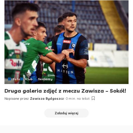
Foto
Klub
Seniorzy
Druga galeria zdjęć z meczu Zawisza – Sokół!
Napisane przez
Zawisza Bydgoszcz
0 min. na tekst
Posted
by
Załaduj więcej