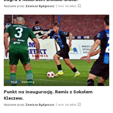
Napisane przez
Zawisza Bydgoszcz
2 min. na tekst
Posted
by
Klub
Seniorzy
Punkt na inaugurację. Remis z Sokołem
Kleczew.
Napisane przez
Zawisza Bydgoszcz
2 min. na tekst
Posted
by