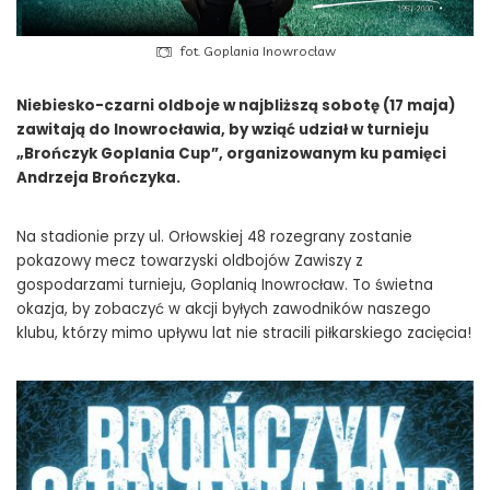
fot. Goplania Inowrocław
Niebiesko-czarni oldboje w najbliższą sobotę (17 maja)
zawitają do Inowrocławia, by wziąć udział w turnieju
„Brończyk Goplania Cup”, organizowanym ku pamięci
Andrzeja Brończyka.
Na stadionie przy ul. Orłowskiej 48 rozegrany zostanie
pokazowy mecz towarzyski oldbojów Zawiszy z
gospodarzami turnieju, Goplanią Inowrocław. To świetna
okazja, by zobaczyć w akcji byłych zawodników naszego
klubu, którzy mimo upływu lat nie stracili piłkarskiego zacięcia!