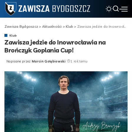
Zawisza Bydgoszcz
>
Aktualności
>
Klub
>
Zawisza jedzie do Inowrocławia na Brończyk Goplania Cup!
Klub
Zawisza jedzie do Inowrocławia na
Brończyk Goplania Cup!
Napisane przez
Marcin Gołębiowski
1 rok temu
Posted
by