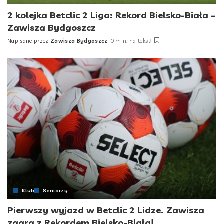
2 kolejka Betclic 2 Liga: Rekord Bielsko-Biała –
Zawisza Bydgoszcz
Napisane przez
Zawisza Bydgoszcz
0 min. na tekst
Posted
by
Klub
Seniorzy
Pierwszy wyjazd w Betclic 2 Lidze. Zawisza
zagra z Rekordem Bielsko-Biała!