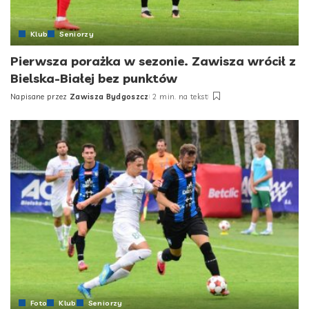
Klub
Seniorzy
Pierwsza porażka w sezonie. Zawisza wrócił z
Bielska-Białej bez punktów
Napisane przez
Zawisza Bydgoszcz
2 min. na tekst
Posted
by
Foto
Klub
Seniorzy