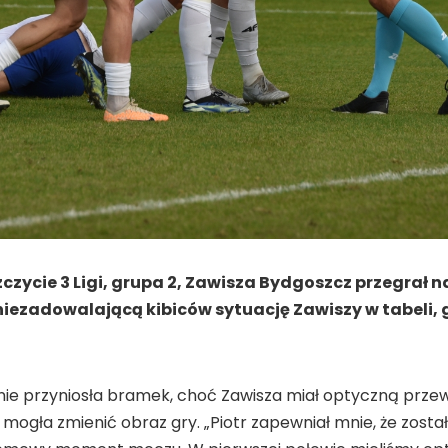
zycie 3 Ligi, grupa 2, Zawisza Bydgoszcz przegrał n
 niezadowalającą kibiców sytuację Zawiszy w tabeli, g
ie przyniosła bramek, choć Zawisza miał optyczną przewa
ra mogła zmienić obraz gry. „Piotr zapewniał mnie, że zosta