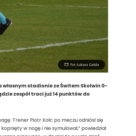
fot. Łukasz Gełda
a własnym stadionie ze Świtem Skolwin 0-
dzie zespół traci już 14 punktów do
gę. Trener Piotr Kołc po meczu odniósł się
ł kopnięty w nogę i nie symulował,” powiedział