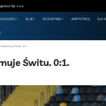
oszcz Sp. z o.o.
TUALNOŚCI
KLUB
ROZGRYWKI
AMP FUTBOL
DLA 
C
zełamuje Świtu. 0:1.
muje Świtu. 0:1.