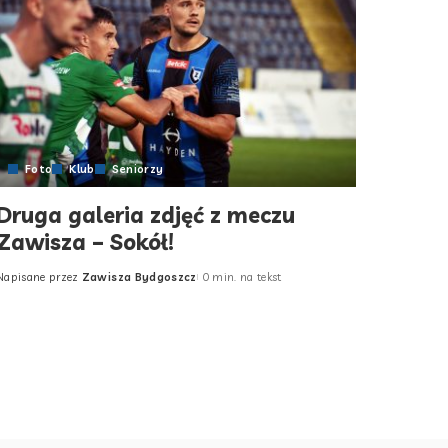
Foto
Klub
Seniorzy
Druga galeria zdjęć z meczu
Zawisza – Sokół!
Napisane przez
Zawisza Bydgoszcz
0 min. na tekst
Posted
by