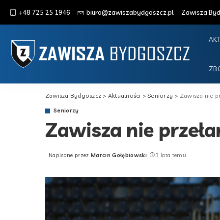
+48 725 25 1946
biuro@zawiszabydgoszcz.pl
Zawisza Bydg
AK
ZB
Zawisza Bydgoszcz
>
Aktualności
>
Seniorzy
>
Zawisza nie pr
Seniorzy
Zawisza nie przeła
Napisane przez
Marcin Gołębiowski
3 lata temu
Posted
by