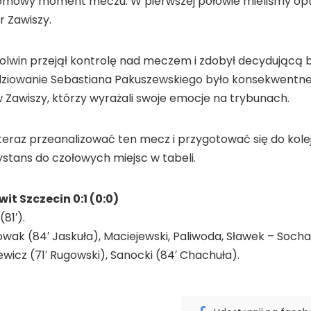
łomowy moment meczu. W pierwszej połowie mieliśmy opty
r Zawiszy.
kolwin przejął kontrolę nad meczem i zdobył decydującą b
ziowanie Sebastiana Pakuszewskiego było konsekwentne, l
 Zawiszy, którzy wyrażali swoje emocje na trybunach.
teraz przeanalizować ten mecz i przygotować się do kole
ystans do czołowych miejsc w tabeli.
it Szczecin 0:1 (0:0)
81′).
wak (84′ Jaskuła), Maciejewski, Paliwoda, Sławek – Sochań
wicz (71′ Rugowski), Sanocki (84′ Chachuła).