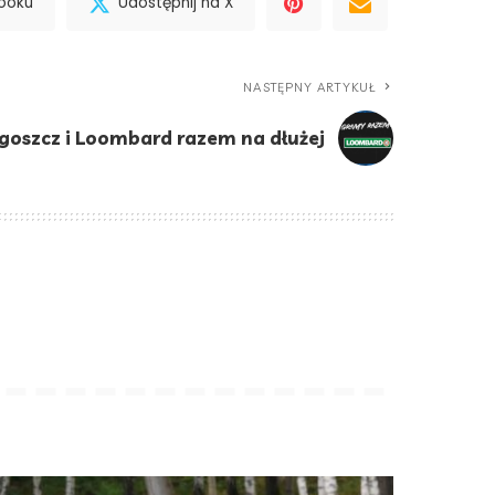
booku
Udostępnij na X
NASTĘPNY ARTYKUŁ
goszcz i Loombard razem na dłużej