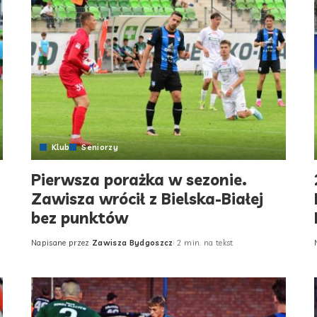
Klub
Seniorzy
Pierwsza porażka w sezonie.
Zawisza wrócił z Bielska-Białej
bez punktów
Napisane przez
Zawisza Bydgoszcz
2 min. na tekst
Posted
by