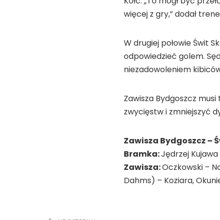
Kołc. „To mógł być prze
więcej z gry,” dodał trene
W drugiej połowie Świt S
odpowiedzieć golem. Sęd
niezadowoleniem kibiców
Zawisza Bydgoszcz musi 
zwycięstw i zmniejszyć d
Zawisza Bydgoszcz – Św
Bramka:
Jędrzej Kujawa (
Zawisza:
Oczkowski – No
Dahms) – Koziara, Okunie