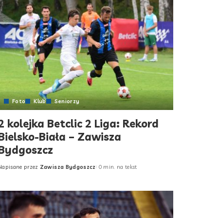
Foto
Klub
Seniorzy
2 kolejka Betclic 2 Liga: Rekord
Bielsko-Biała – Zawisza
Bydgoszcz
Napisane przez
Zawisza Bydgoszcz
0 min. na tekst
Posted
by