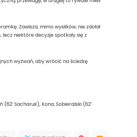
czną przewagę, w drugiej to rywale mieli
ramkę. Zawisza, mimo wysiłków, nie zdołał
ecz niektóre decyzje spotkały się z
jnych wyzwań, aby wrócić na ścieżkę
 (62′ Sacharuk), Kona, Sobieralski (62′