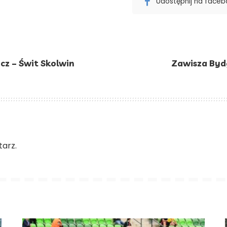
Udostępnij na face
z – Świt Skolwin
Zawisza Byd
arz.