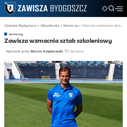
Zawisza Bydgoszcz
>
Aktualności
>
Seniorzy
>
Zawisza wzmacnia sztab szkoleniowy
Seniorzy
Zawisza wzmacnia sztab szkoleniowy
Napisane przez
Marcin Gołębiowski
5 lat temu
Posted
by