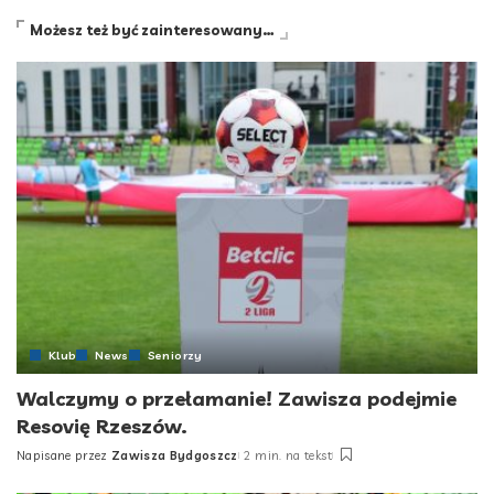
Możesz też być zainteresowany…
Klub
News
Seniorzy
Walczymy o przełamanie! Zawisza podejmie
Resovię Rzeszów.
Napisane przez
Zawisza Bydgoszcz
2 min. na tekst
Posted
by