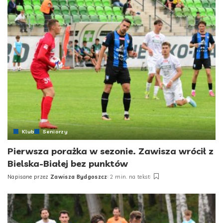
Klub
Seniorzy
Pierwsza porażka w sezonie. Zawisza wrócił z
Bielska-Białej bez punktów
Napisane przez
Zawisza Bydgoszcz
2 min. na tekst
Posted
by