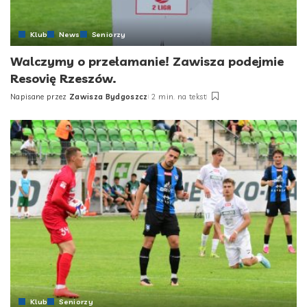
Klub
News
Seniorzy
Walczymy o przełamanie! Zawisza podejmie
Resovię Rzeszów.
Napisane przez
Zawisza Bydgoszcz
2 min. na tekst
Posted
by
Klub
Seniorzy