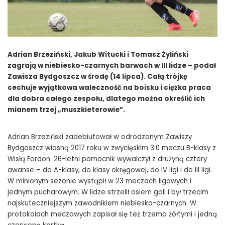
Adrian Brzeziński, Jakub Witucki i Tomasz Żyliński
zagrają w niebiesko-czarnych barwach w III lidze – podał
Zawisza Bydgoszcz w środę (14 lipca). Całą trójkę
cechuje wyjątkowa waleczność na boisku i ciężka praca
dla dobra całego zespołu, dlatego można określić ich
mianem trzej „muszkieterowie”.
Adrian Brzeziński zadebiutował w odrodzonym Zawiszy
Bydgoszcz wiosną 2017 roku w zwycięskim 3:0 meczu B-klasy z
Wisłą Fordon. 26-letni pomocnik wywalczył z drużyną cztery
awanse – do A-klasy, do klasy okręgowej, do IV ligi i do III ligi.
W minionym sezonie wystąpił w 23 meczach ligowych i
jednym pucharowym. W lidze strzelił osiem goli i był trzecim
najskuteczniejszym zawodnikiem niebiesko-czarnych. W
protokołach meczowych zapisał się też trzema żółtymi i jedną