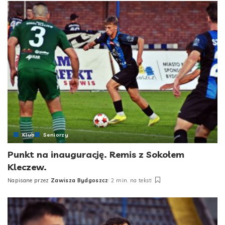
Klub
Seniorzy
Punkt na inaugurację. Remis z Sokołem
Kleczew.
Napisane przez
Zawisza Bydgoszcz
2 min. na tekst
Posted
by