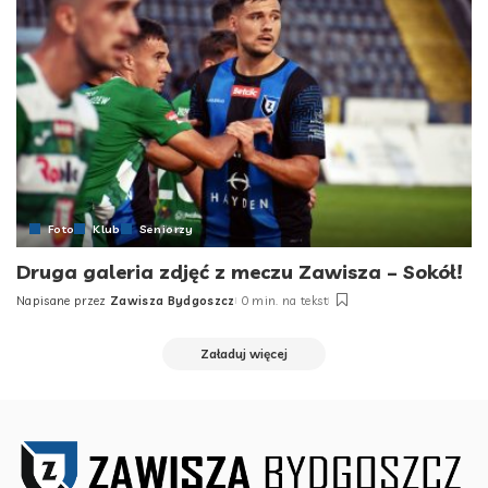
Foto
Klub
Seniorzy
Druga galeria zdjęć z meczu Zawisza – Sokół!
Napisane przez
Zawisza Bydgoszcz
0 min. na tekst
Posted
by
Załaduj więcej