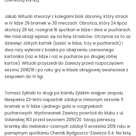
czerwoną kartką.
Jakub Witucki stworzył z kolegami blok obronny, który stracił
w IV lidze 29 bramek w 30 meczach. Obrońca, który 24 lipca
skończy 29 lat, rozegrał 16 spotkań w lidze i dwa w pucharach.
Nie miał okazji wpisać się na listę strzelców. Otrzymał za to aż
dziewięć żółtych kartek (sześć w lidze, trzy w pucharach) i
dwa razy wyleciał z boiska po obejrzeniu czerwonego
kartonika (raz w lidze i raz w pucharze po drugiej żółtej
kartce). Witucki przyszedł do Zawiszy przed rozpoczęciem
sezonu 2018/19 i po roku gry w klasie okręgowej awansował z
zespołem do IV ligi.
Tomasz Żyliński to drugi po Kamilu Żylskim snajper zespołu.
Niespełna 23-letni napastnik zdobył w minionym sezonie 11
bramek w IV lidze i jednego gola w rozgrywkach
pucharowych. Wychowanek Zawiszy powrócił do klubu z ul.
Gdańskiej 163 przed sezonem 2019/20. Swoją pierwszą
bramkę dla niebiesko-czarnych zdobył 11 września 2019 roku w
pamiętnym spotkaniu Chemik Bydgoszcz-Zawisza 0:4. Na listę