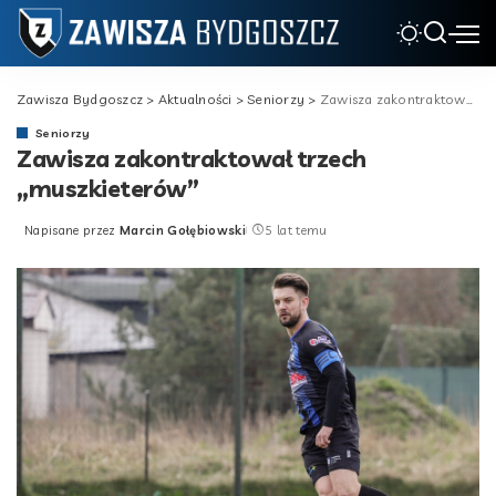
Zawisza Bydgoszcz
>
Aktualności
>
Seniorzy
>
Zawisza zakontraktował trzech „muszkieterów”
Seniorzy
Zawisza zakontraktował trzech
„muszkieterów”
Napisane przez
Marcin Gołębiowski
5 lat temu
Posted
by