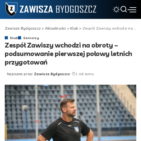
Zawisza Bydgoszcz
>
Aktualności
>
Klub
>
Zespół Zawiszy wchodzi na obroty – podsumowanie pierwszej połowy letnich przygotowań
Klub
Seniorzy
Zespół Zawiszy wchodzi na obroty –
podsumowanie pierwszej połowy letnich
przygotowań
Napisane przez
Zawisza Bydgoszcz
1 rok temu
Posted
by