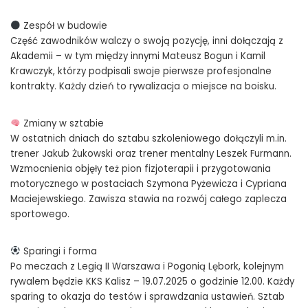
Zespół w budowie
Część zawodników walczy o swoją pozycję, inni dołączają z
Akademii – w tym między innymi Mateusz Bogun i Kamil
Krawczyk, którzy podpisali swoje pierwsze profesjonalne
kontrakty. Każdy dzień to rywalizacja o miejsce na boisku.
Zmiany w sztabie
W ostatnich dniach do sztabu szkoleniowego dołączyli m.in.
trener Jakub Żukowski oraz trener mentalny Leszek Furmann.
Wzmocnienia objęły też pion fizjoterapii i przygotowania
motorycznego w postaciach Szymona Pyżewicza i Cypriana
Maciejewskiego. Zawisza stawia na rozwój całego zaplecza
sportowego.
Sparingi i forma
Po meczach z Legią II Warszawa i Pogonią Lębork, kolejnym
rywalem będzie KKS Kalisz – 19.07.2025 o godzinie 12.00. Każdy
sparing to okazja do testów i sprawdzania ustawień. Sztab