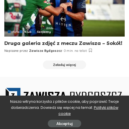
Foto
Klub
Seniorzy
Druga galeria zdjęć z meczu Zawisza – Sokół!
Napisane przez
Zawisza Bydgoszcz
0 min. na tekst
Posted
by
Załaduj więcej
Nasza witryna korzysta z plików cookie, aby poprawić Twoje
doświadczenia. Dowiedz się więcej na temat:
Polityki plików
cookie
Akceptuj