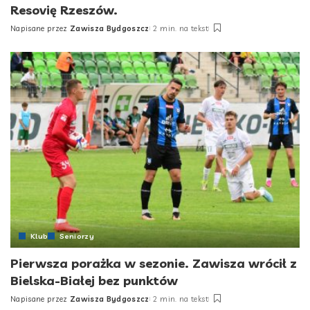
Resovię Rzeszów.
Napisane przez
Zawisza Bydgoszcz
2 min. na tekst
Posted
by
Klub
Seniorzy
Pierwsza porażka w sezonie. Zawisza wrócił z
Bielska-Białej bez punktów
Napisane przez
Zawisza Bydgoszcz
2 min. na tekst
Posted