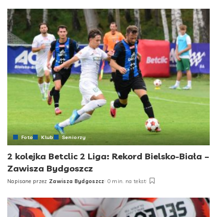
by
Foto
Klub
Seniorzy
2 kolejka Betclic 2 Liga: Rekord Bielsko-Biała –
Zawisza Bydgoszcz
Napisane przez
Zawisza Bydgoszcz
0 min. na tekst
Posted
by