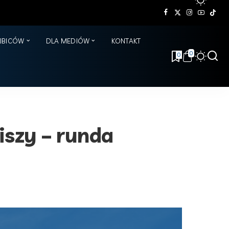
KIBICÓW
DLA MEDIÓW
KONTAKT
0
0
iszy – runda