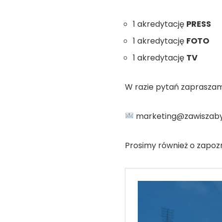
1 akredytację
PRESS
1 akredytację
FOTO
1 akredytację
TV
W razie pytań zapraszam
marketing@zawiszaby
Prosimy również o zapoz