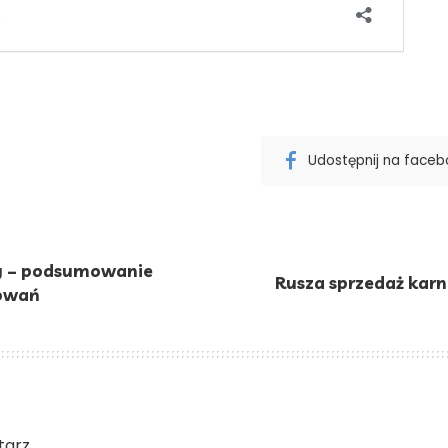
Udostępnij na face
ty – podsumowanie
Rusza sprzedaż karn
towań
arz.