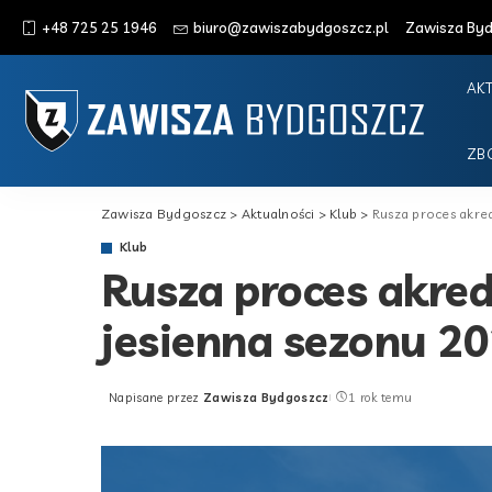
+48 725 25 1946
biuro@zawiszabydgoszcz.pl
Zawisza Bydg
AK
ZB
Zawisza Bydgoszcz
>
Aktualności
>
Klub
>
Rusza proces akre
Klub
Rusza proces akre
jesienna sezonu 2
Napisane przez
Zawisza Bydgoszcz
1 rok temu
Posted
by