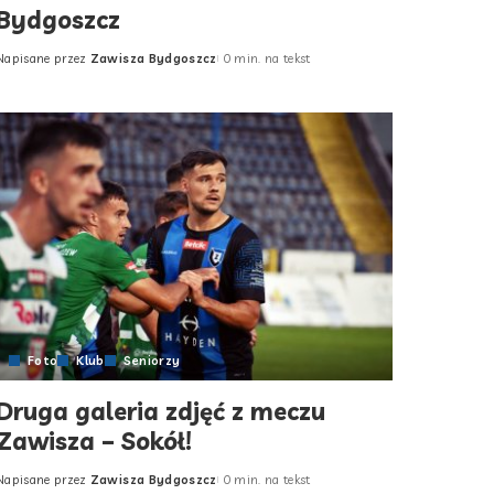
Bydgoszcz
Napisane przez
Zawisza Bydgoszcz
0 min. na tekst
Posted
by
Foto
Klub
Seniorzy
Druga galeria zdjęć z meczu
Zawisza – Sokół!
Napisane przez
Zawisza Bydgoszcz
0 min. na tekst
Posted