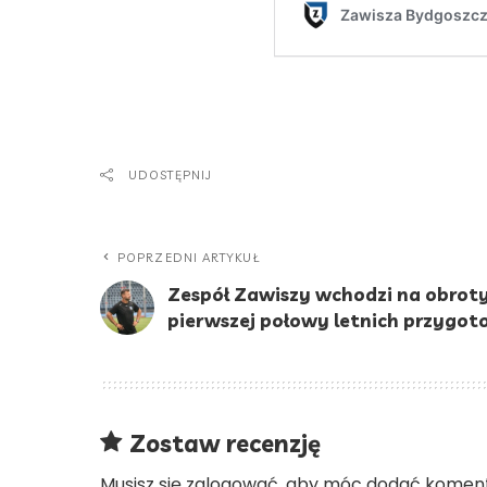
UDOSTĘPNIJ
POPRZEDNI ARTYKUŁ
Zespół Zawiszy wchodzi na obro
pierwszej połowy letnich przygo
Zostaw recenzję
Musisz się
zalogować
, aby móc dodać koment