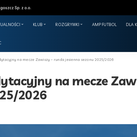
oszcz Sp. z o.o.
TUALNOŚCI
KLUB
ROZGRYWKI
AMP FUTBOL
DLA 
C
dytacyjny na mecze Zawiszy – runda jesienna sezonu 2025/2026
dytacyjny na mecze Zaw
025/2026