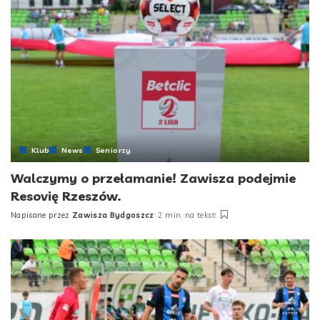
Klub
News
Seniorzy
Walczymy o przełamanie! Zawisza podejmie
Resovię Rzeszów.
Napisane przez
Zawisza Bydgoszcz
2 min. na tekst
Posted
by