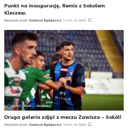
Punkt na inaugurację. Remis z Sokołem
Kleczew.
Napisane przez
Zawisza Bydgoszcz
2 min. na tekst
Posted
by
Foto
Klub
Seniorzy
Druga galeria zdjęć z meczu Zawisza – Sokół!
Napisane przez
Zawisza Bydgoszcz
0 min. na tekst
Posted