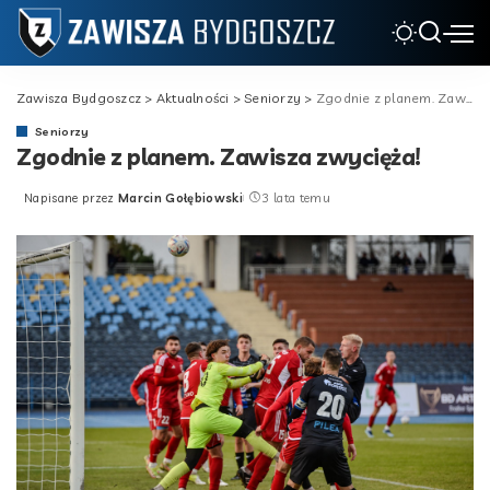
Zawisza Bydgoszcz
>
Aktualności
>
Seniorzy
>
Zgodnie z planem. Zawisza zwycięża!
Seniorzy
Zgodnie z planem. Zawisza zwycięża!
Napisane przez
Marcin Gołębiowski
3 lata temu
Posted
by