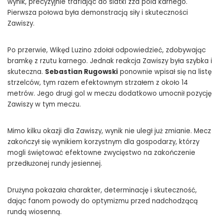
wynik, precyzyjnie trafiając do siatki zza pola karnego.
Pierwsza połowa była demonstracją siły i skuteczności
Zawiszy.
Po przerwie, Wikęd Luzino zdołał odpowiedzieć, zdobywając
bramkę z rzutu karnego. Jednak reakcja Zawiszy była szybka i
skuteczna.
Sebastian Rugowski
ponownie wpisał się na listę
strzelców, tym razem efektownym strzałem z około 14
metrów. Jego drugi gol w meczu dodatkowo umocnił pozycję
Zawiszy w tym meczu.
Mimo kilku okazji dla Zawiszy, wynik nie uległ już zmianie. Mecz
zakończył się wynikiem korzystnym dla gospodarzy, którzy
mogli świętować efektowne zwycięstwo na zakończenie
przedłużonej rundy jesiennej.
Drużyna pokazała charakter, determinację i skuteczność,
dając fanom powody do optymizmu przed nadchodzącą
rundą wiosenną.