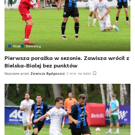
Klub
Seniorzy
Pierwsza porażka w sezonie. Zawisza wrócił z
Bielska-Białej bez punktów
Napisane przez
Zawisza Bydgoszcz
2 min. na tekst
Posted
by