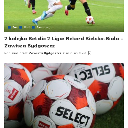
Foto
Klub
Seniorzy
2 kolejka Betclic 2 Liga: Rekord Bielsko-Biała –
Zawisza Bydgoszcz
Napisane przez
Zawisza Bydgoszcz
0 min. na tekst
Posted
by