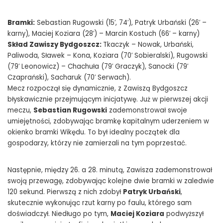
Bramki:
Sebastian Rugowski (15′, 74′), Patryk Urbański (26′ –
karny), Maciej Koziara (28′) – Marcin Kostuch (66′ – karny)
Skład Zawiszy Bydgoszcz:
Tkaczyk – Nowak, Urbański,
Paliwoda, Sławek – Kona, Koziara (70′ Sobieralski), Rugowski
(79′ Leonowicz) – Chachuła (79′ Graczyk), Sanocki (79′
Czaprański), Sacharuk (70′ Serwach).
Mecz rozpoczął się dynamicznie, z Zawiszą Bydgoszcz
błyskawicznie przejmującym inicjatywę. Już w pierwszej akcji
meczu,
Sebastian Rugowski
zademonstrował swoje
umiejętności, zdobywając bramkę kapitalnym uderzeniem w
okienko bramki Wikędu. To był idealny początek dla
gospodarzy, którzy nie zamierzali na tym poprzestać.
Następnie, między 26. a 28. minutą, Zawisza zademonstrował
swoją przewagę, zdobywając kolejne dwie bramki w zaledwie
120 sekund. Pierwszą z nich zdobył
Patryk Urbański
,
skutecznie wykonując rzut karny po faulu, którego sam
doświadczył. Niedługo po tym,
Maciej Koziara
podwyższył