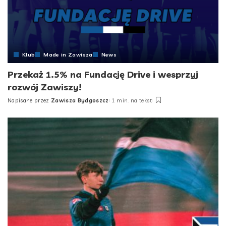
Klub
Made in Zawisza
News
Przekaż 1.5% na Fundację Drive i wesprzyj
rozwój Zawiszy!
Napisane przez
Zawisza Bydgoszcz
1 min. na tekst
Posted
by