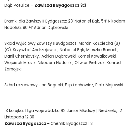
Dąb Potulice –
Zawisza II Bydgoszcz 3:3
Bramki dla Zawiszy II Bydgoszcz: 23′ Nataniel Bąk, 54′ Nikodem
Nadolski, 90’+1′ Adrian Dąbrowski
Skład wyjściowy Zawiszy II Bydgoszcz: Marcin Kościecha (B)
(C), Krzysztof Andrzejewski, Nataniel Bąk, Mieszko Banach,
Danil Cherniavskyi, Adrian Dąbrowski, Kornel Kowalkowski,
Wojciech Mrozik, Nikodem Nadolski, Oliwier Pietrzak, Konrad
Zamojski.
Skład rezerwowy: Jan Bogucki, Filip Łochowicz, Piotr Majewski.
13 kolejka, I liga wojewódzka B2 Junior Młodszy | Niedziela, 12
Listopada 12:30
Zawisza Bydgoszcz –
Chemik Bydgoszcz 1:3