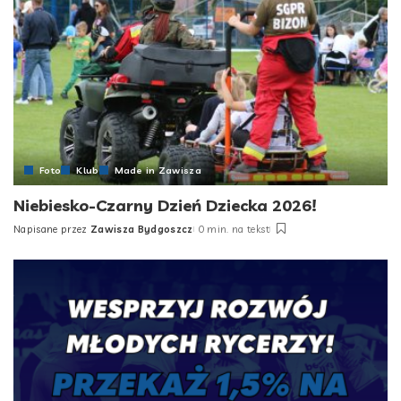
Foto
Klub
Made in Zawisza
Niebiesko-Czarny Dzień Dziecka 2026!
Napisane przez
Zawisza Bydgoszcz
0 min. na tekst
Posted
by