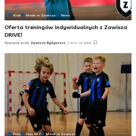
Klub
Made in Zawisza
News
Oferta treningów indywidualnych z Zawisza
DRIVE!
Napisane przez
Zawisza Bydgoszcz
2 min. na tekst
Posted
by
Foto
Foto MIZ
Made in Zawisza