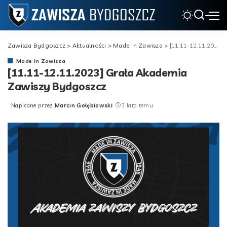
Zawisza Bydgoszcz
>
Aktualności
>
Made in Zawisza
>
[11.11-12.11.2023] Grała Akademia Zawiszy Bydgoszcz
Made in Zawisza
[11.11-12.11.2023] Grała Akademia
Zawiszy Bydgoszcz
Napisane przez
Marcin Gołębiowski
3 lata temu
Posted
by