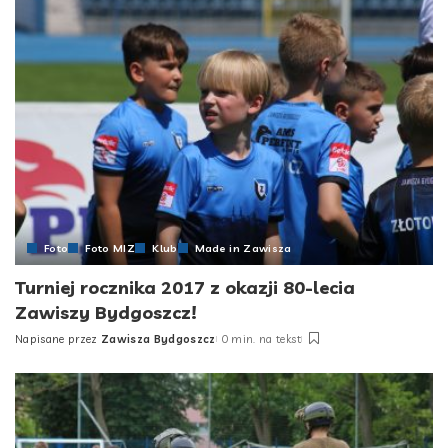
Foto
Foto MIZ
Klub
Made in Zawisza
Turniej rocznika 2017 z okazji 80-lecia
Zawiszy Bydgoszcz!
Napisane przez
Zawisza Bydgoszcz
0 min. na tekst
Posted
by