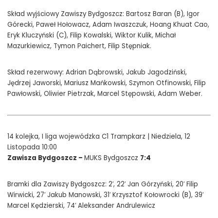
Skład wyjściowy Zawiszy Bydgoszcz: Bartosz Baran (B), Igor
Górecki, Paweł Hołowacz, Adam Iwaszczuk, Hoang Khuat Cao,
Eryk Kluczyński (C), Filip Kowalski, Wiktor Kulik, Michał
Mazurkiewicz, Tymon Paichert, Filip Stępniak.
Skład rezerwowy: Adrian Dąbrowski, Jakub Jagodziński,
Jędrzej Jaworski, Mariusz Mańkowski, Szymon Otfinowski, Filip
Pawłowski, Oliwier Pietrzak, Marcel Stępowski, Adam Weber.
14 kolejka, I liga wojewódzka C1 Trampkarz | Niedziela, 12
Listopada 10:00
Zawisza Bydgoszcz –
MUKS Bydgoszcz
7:4
Bramki dla Zawiszy Bydgoszcz: 2′, 22′ Jan Górzyński, 20′ Filip
Wirwicki, 27′ Jakub Manowski, 31′ Krzysztof Kołowrocki (B), 39′
Marcel Kędzierski, 74′ Aleksander Andrulewicz