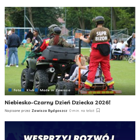
by
Foto
Klub
Made in Zawisza
Niebiesko-Czarny Dzień Dziecka 2026!
Napisane przez
Zawisza Bydgoszcz
0 min. na tekst
Posted
by