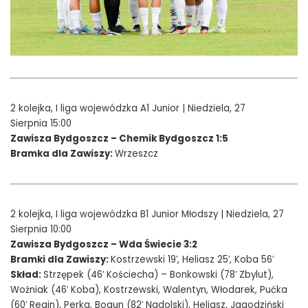
2 kolejka, I liga wojewódzka A1 Junior | Niedziela, 27
Sierpnia 15:00
Zawisza Bydgoszcz – Chemik Bydgoszcz 1:5
Bramka dla Zawiszy:
Wrzeszcz
2 kolejka, I liga wojewódzka B1 Junior Młodszy | Niedziela, 27
Sierpnia 10:00
Zawisza Bydgoszcz – Wda Świecie 3:2
Bramki dla Zawiszy:
Kostrzewski 19′, Heliasz 25′, Koba 56′
Skład:
Strzępek (46′ Kościecha) – Bonkowski (78′ Zbylut),
Woźniak (46′ Koba), Kostrzewski, Walentyn, Włodarek, Pućka
(60′ Regin), Perka, Bogun (82′ Nadolski), Heliasz, Jagodziński