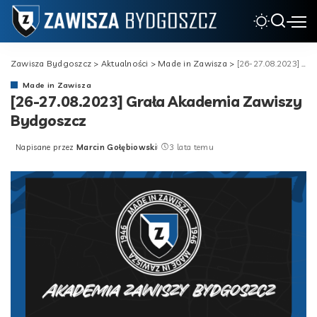
Zawisza Bydgoszcz
>
Aktualności
>
Made in Zawisza
>
[26-27.08.2023] Grała Akademia Zawiszy Bydgoszcz
Made in Zawisza
[26-27.08.2023] Grała Akademia Zawiszy
Bydgoszcz
Napisane przez
Marcin Gołębiowski
3 lata temu
Posted
by