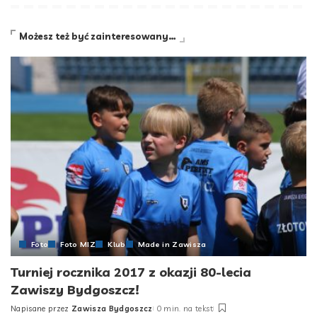
Możesz też być zainteresowany…
Foto
Foto MIZ
Klub
Made in Zawisza
Turniej rocznika 2017 z okazji 80-lecia
Zawiszy Bydgoszcz!
Napisane przez
Zawisza Bydgoszcz
0 min. na tekst
Posted