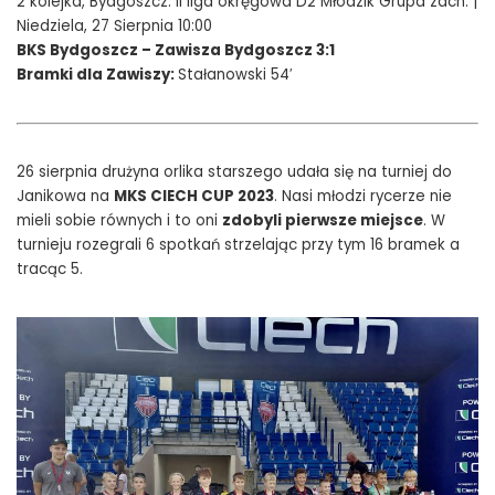
2 kolejka, Bydgoszcz: II liga okręgowa D2 Młodzik Grupa zach. |
Niedziela, 27 Sierpnia 10:00
BKS Bydgoszcz – Zawisza Bydgoszcz 3:1
Bramki dla Zawiszy:
Stałanowski 54′
26 sierpnia drużyna orlika starszego udała się na turniej do
Janikowa na
MKS CIECH CUP 2023
. Nasi młodzi rycerze nie
mieli sobie równych i to oni
zdobyli pierwsze miejsce
. W
turnieju rozegrali 6 spotkań strzelając przy tym 16 bramek a
tracąc 5.