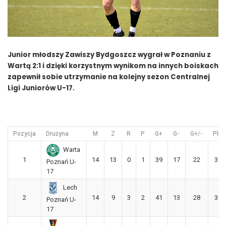
Junior młodszy Zawiszy Bydgoszcz wygrał w Poznaniu z
Wartą 2:1 i dzięki korzystnym wynikom na innych boiskach
zapewnił sobie utrzymanie na kolejny sezon Centralnej
Ligi Juniorów U-17.
Pozycja
Drużyna
M
Z
R
P
G+
G-
G+/-
Pkt
Warta
1
14
13
0
1
39
17
22
39
Poznań U-
17
Lech
2
14
9
3
2
41
13
28
30
Poznań U-
17