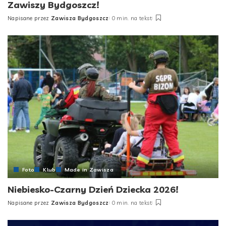
Zawiszy Bydgoszcz!
Napisane przez
Zawisza Bydgoszcz
0 min. na tekst
Posted
by
Foto
Klub
Made in Zawisza
Niebiesko-Czarny Dzień Dziecka 2026!
Napisane przez
Zawisza Bydgoszcz
0 min. na tekst
Posted
by