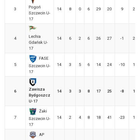
Pogoń
3
14
8
0
6
29
20
9
24
Szczecin U-
17
Lechia
4
14
6
2
6
26
27
-1
20
Gdańsk U-
17
FASE
5
14
3
5
6
14
24
-10
14
Szczecin U-
17
Zawisza
6
14
3
3
8
17
25
-8
12
Bydgoszcz
U-17
Żaki
7
14
2
4
8
18
41
-23
10
Szczecin U-
17
AP