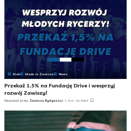
Klub
Made in Zawisza
News
Przekaż 1.5% na Fundację Drive i wesprzyj
rozwój Zawiszy!
Napisane przez
Zawisza Bydgoszcz
1 min. na tekst
Posted
by