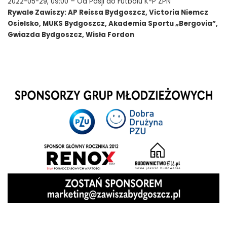
2022-05-29, 09:00 – Od Pasji do Futbolu K-P ZPN
Rywale Zawiszy: AP Reissa Bydgoszcz, Victoria Niemcz
Osielsko, MUKS Bydgoszcz, Akademia Sportu „Bergovia”,
Gwiazda Bydgoszcz, Wisła Fordon