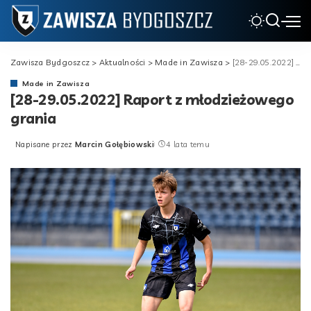
Zawisza Bydgoszcz
>
Aktualności
>
Made in Zawisza
>
[28-29.05.2022] Raport z młodzieżowego grania
Made in Zawisza
[28-29.05.2022] Raport z młodzieżowego
grania
Napisane przez
Marcin Gołębiowski
4 lata temu
Posted
by