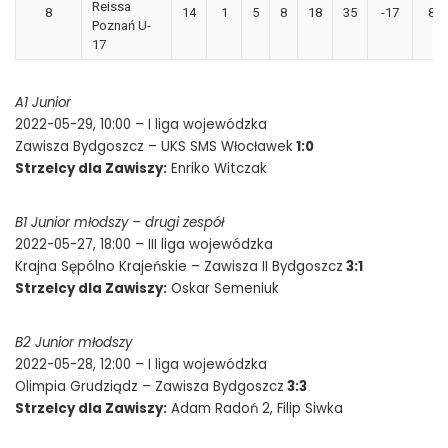
Reissa
8
14
1
5
8
18
35
-17
8
Poznań U-
17
A1 Junior
2022-05-29, 10:00 – I liga wojewódzka
Zawisza Bydgoszcz – UKS SMS Włocławek
1:0
Strzelcy dla Zawiszy:
Enriko Witczak
B1 Junior młodszy – drugi zespół
2022-05-27, 18:00 – III liga wojewódzka
Krajna Sępólno Krajeńskie – Zawisza II Bydgoszcz
3:1
Strzelcy dla Zawiszy:
Oskar Semeniuk
B2 Junior młodszy
2022-05-28, 12:00 – I liga wojewódzka
Olimpia Grudziądz – Zawisza Bydgoszcz
3:3
Strzelcy dla Zawiszy:
Adam Radoń 2, Filip Siwka