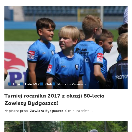
Foto
Foto MIZ
Klub
Made in Zawisza
Turniej rocznika 2017 z okazji 80-lecia
Zawiszy Bydgoszcz!
Napisane przez
Zawisza Bydgoszcz
0 min. na tekst
Posted
by