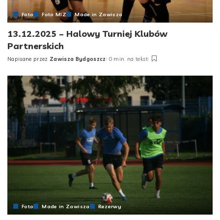
Foto
Foto MIZ
Made in Zawisza
13.12.2025 – Halowy Turniej Klubów
Partnerskich
Napisane przez
Zawisza Bydgoszcz
0 min. na tekst
Posted
by
Foto
Made in Zawisza
Rezerwy