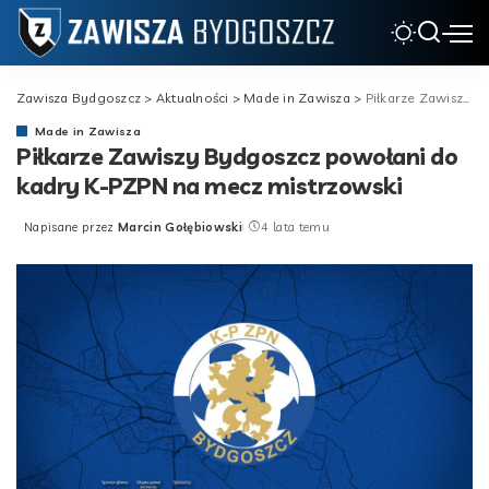
Zawisza Bydgoszcz
>
Aktualności
>
Made in Zawisza
>
Piłkarze Zawiszy Bydgoszcz powołani do kadry K-PZPN na mecz mistrzowski
Made in Zawisza
Piłkarze Zawiszy Bydgoszcz powołani do
kadry K-PZPN na mecz mistrzowski
Napisane przez
Marcin Gołębiowski
4 lata temu
Posted
by