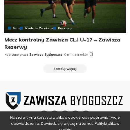
Foto
Made in Zawisza
Rezerwy
Mecz kontrolny Zawisza CLJ U-17 – Zawisza
Rezerwy
Napisane przez
Zawisza Bydgoszcz
0 min. na tekst
Posted
by
Załaduj więcej
Nasza witryna korzysta z plików cookie, aby poprawić Twoje
doświadczenia. Dowiedz się więcej na temat:
Polityki plików
cookie