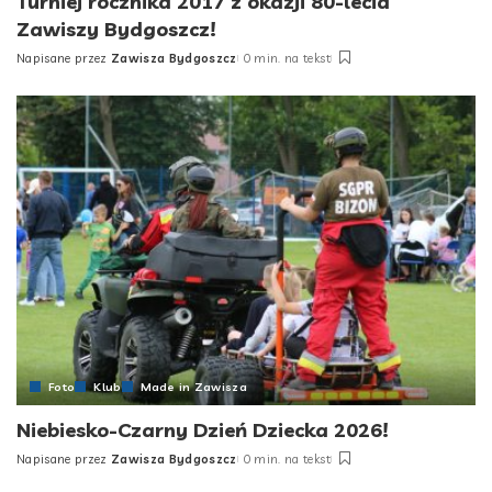
Turniej rocznika 2017 z okazji 80-lecia
Zawiszy Bydgoszcz!
Napisane przez
Zawisza Bydgoszcz
0 min. na tekst
Posted
by
Foto
Klub
Made in Zawisza
Niebiesko-Czarny Dzień Dziecka 2026!
Napisane przez
Zawisza Bydgoszcz
0 min. na tekst
Posted
by