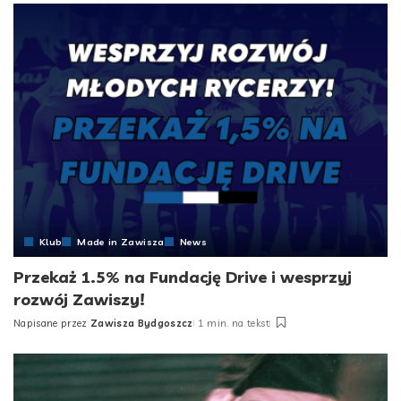
Klub
Made in Zawisza
News
Przekaż 1.5% na Fundację Drive i wesprzyj
rozwój Zawiszy!
Napisane przez
Zawisza Bydgoszcz
1 min. na tekst
Posted
by