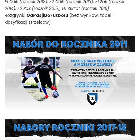
E1 Orlik (rocznik 2012), E2 Orlik (rocznik 2013),
F1 Żak (rocznik
2014),
F2 Żak (rocznik 2015),
G1 Skrzat (rocznik 2016)
Rozgrywki
OdPasjiDoFutbolu
(bez wyników, tabel i
klasyfikacji strzelców)