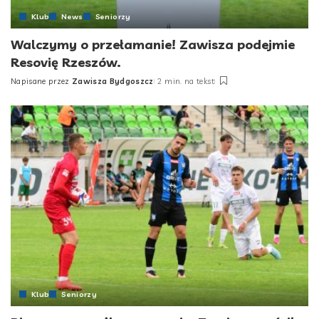
Klub
News
Seniorzy
Walczymy o przełamanie! Zawisza podejmie
Resovię Rzeszów.
Napisane przez
Zawisza Bydgoszcz
2 min. na tekst
Posted
by
Klub
Seniorzy