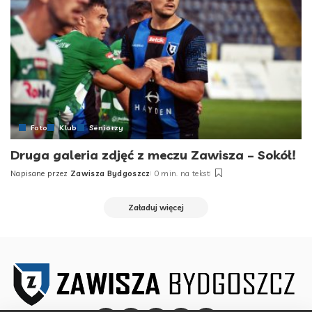
Foto
Klub
Seniorzy
Druga galeria zdjęć z meczu Zawisza – Sokół!
Napisane przez
Zawisza Bydgoszcz
0 min. na tekst
Posted
by
Załaduj więcej