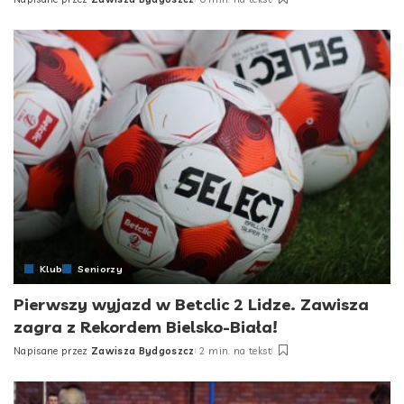
Posted
by
Klub
Seniorzy
Pierwszy wyjazd w Betclic 2 Lidze. Zawisza
zagra z Rekordem Bielsko-Biała!
Napisane przez
Zawisza Bydgoszcz
2 min. na tekst
Posted
by