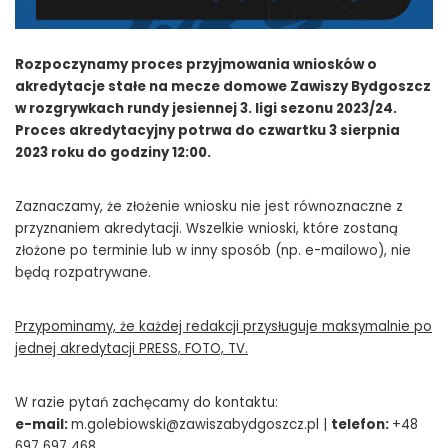
Rozpoczynamy proces przyjmowania wniosków o
akredytacje stałe na mecze domowe Zawiszy Bydgoszcz
w rozgrywkach rundy jesiennej 3. ligi sezonu 2023/24.
Proces akredytacyjny potrwa do czwartku 3 sierpnia
2023 roku do godziny 12:00.
Zaznaczamy, że złożenie wniosku nie jest równoznaczne z
przyznaniem akredytacji. Wszelkie wnioski, które zostaną
złożone po terminie lub w inny sposób (np. e-mailowo), nie
będą rozpatrywane.
Przypominamy, że każdej redakcji przysługuje maksymalnie po
jednej akredytacji PRESS, FOTO, TV.
W razie pytań zachęcamy do kontaktu:
e-mail:
m.golebiowski@zawiszabydgoszcz.pl |
telefon:
+48
697 697 468