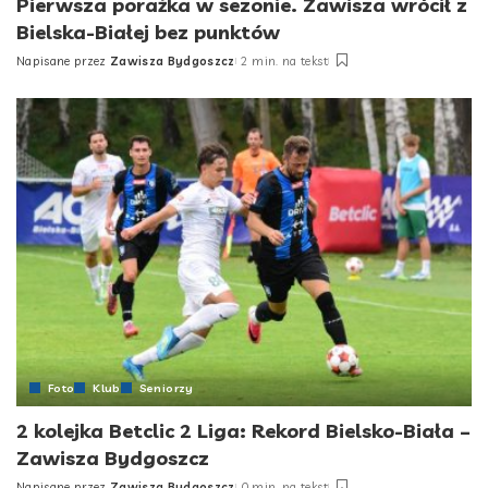
Pierwsza porażka w sezonie. Zawisza wrócił z
Bielska-Białej bez punktów
Napisane przez
Zawisza Bydgoszcz
2 min. na tekst
Posted
by
Foto
Klub
Seniorzy
2 kolejka Betclic 2 Liga: Rekord Bielsko-Biała –
Zawisza Bydgoszcz
Napisane przez
Zawisza Bydgoszcz
0 min. na tekst