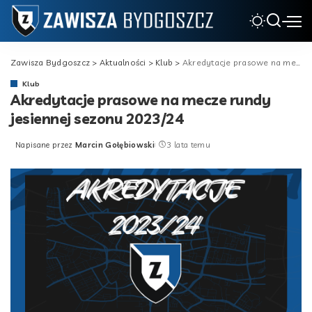
Zawisza Bydgoszcz
>
Aktualności
>
Klub
>
Akredytacje prasowe na mecze rundy jesiennej sezonu 2023/24
Klub
Akredytacje prasowe na mecze rundy
jesiennej sezonu 2023/24
Napisane przez
Marcin Gołębiowski
3 lata temu
Posted
by